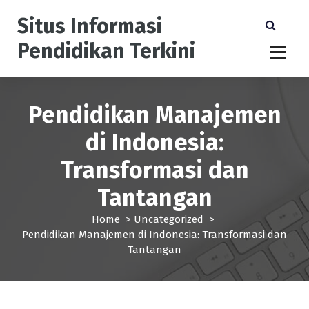
S
Situs Informasi
k
i
Pendidikan Terkini
p
t
o
c
Pendidikan Manajemen
o
n
di Indonesia:
t
e
Transformasi dan
n
t
Tantangan
Home
>
Uncategorized
>
Pendidikan Manajemen di Indonesia: Transformasi dan
Tantangan