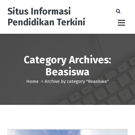
S
Situs Informasi
k
i
Pendidikan Terkini
p
t
o
c
o
n
Category Archives:
t
Beasiswa
e
n
Home
>
Archive by category "Beasiswa"
t