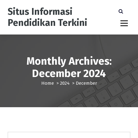
S
Situs Informasi
k
i
Pendidikan Terkini
p
t
o
c
o
n
Monthly Archives:
t
December 2024
e
n
Home
>
2024
>
December
t
Pendidikan