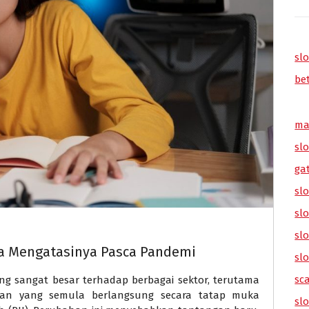
sl
be
ma
sl
ga
slo
slo
slo
a Mengatasinya Pasca Pandemi
slo
sc
g sangat besar terhadap berbagai sektor, terutama
ran yang semula berlangsung secara tatap muka
sl