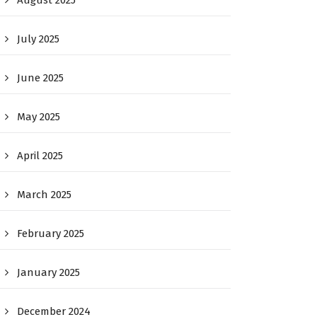
August 2025
July 2025
June 2025
May 2025
April 2025
March 2025
February 2025
January 2025
December 2024