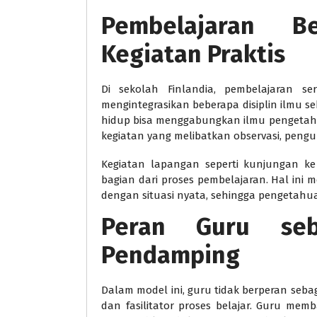
Pembelajaran B
Kegiatan Praktis
Di sekolah Finlandia, pembelajaran s
mengintegrasikan beberapa disiplin ilmu s
hidup bisa menggabungkan ilmu pengetah
kegiatan yang melibatkan observasi, pengu
Kegiatan lapangan seperti kunjungan ke 
bagian dari proses pembelajaran. Hal ini 
dengan situasi nyata, sehingga pengetahu
Peran Guru seba
Pendamping
Dalam model ini, guru tidak berperan seba
dan fasilitator proses belajar. Guru me