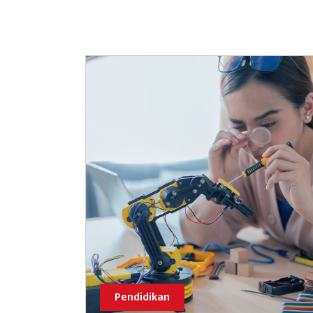
Pendidikan