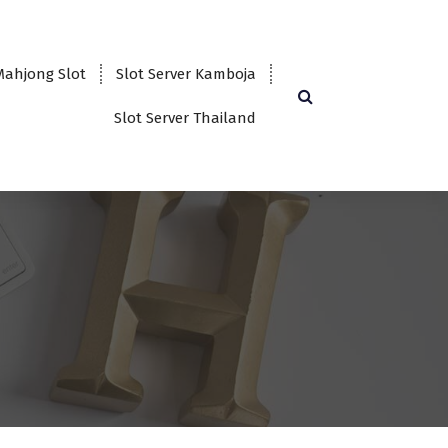
Mahjong Slot
Slot Server Kamboja
Slot Server Thailand