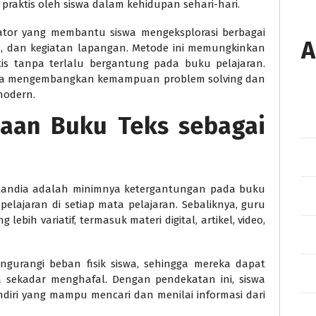
 praktis oleh siswa dalam kehidupan sehari-hari.
itator yang membantu siswa mengeksplorasi berbagai
A
en, dan kegiatan lapangan. Metode ini memungkinkan
kritis tanpa terlalu bergantung pada buku pelajaran.
uga mengembangkan kemampuan problem solving dan
modern.
aan Buku Teks sebagai
Finlandia adalah minimnya ketergantungan pada buku
 pelajaran di setiap mata pelajaran. Sebaliknya, guru
bih variatif, termasuk materi digital, artikel, video,
urangi beban fisik siswa, sehingga mereka dapat
sekadar menghafal. Dengan pendekatan ini, siswa
ndiri yang mampu mencari dan menilai informasi dari