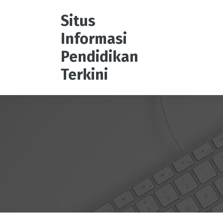
S
k
Situs
i
Informasi
p
t
Pendidikan
o
Terkini
c
o
n
t
e
n
t