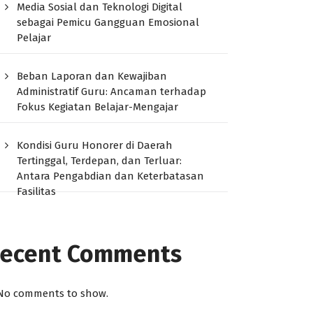
Media Sosial dan Teknologi Digital
sebagai Pemicu Gangguan Emosional
Pelajar
Beban Laporan dan Kewajiban
Administratif Guru: Ancaman terhadap
Fokus Kegiatan Belajar-Mengajar
Kondisi Guru Honorer di Daerah
Tertinggal, Terdepan, dan Terluar:
Antara Pengabdian dan Keterbatasan
Fasilitas
ecent Comments
No comments to show.