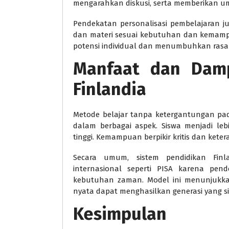
mengarahkan diskusi, serta memberikan um
Pendekatan personalisasi pembelajaran 
dan materi sesuai kebutuhan dan kemamp
potensi individual dan menumbuhkan rasa p
Manfaat dan Damp
Finlandia
Metode belajar tanpa ketergantungan pad
dalam berbagai aspek. Siswa menjadi lebih
tinggi. Kemampuan berpikir kritis dan kete
Secara umum, sistem pendidikan Finl
internasional seperti PISA karena pe
kebutuhan zaman. Model ini menunjukk
nyata dapat menghasilkan generasi yang 
Kesimpulan