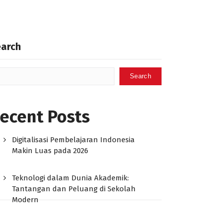
earch
Search
ecent Posts
Digitalisasi Pembelajaran Indonesia
Makin Luas pada 2026
Teknologi dalam Dunia Akademik:
Tantangan dan Peluang di Sekolah
Modern