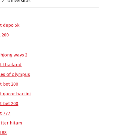
Universitas
ot depo 5k
t 200
hjong ways 2
ot thailand
tes of olympus
t bet 200
t gacor hari ini
t bet 200
t 777
atter hitam
ot88