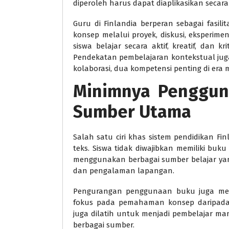
diperoleh harus dapat diaplikasikan secara
Guru di Finlandia berperan sebagai fasil
konsep melalui proyek, diskusi, eksperim
siswa belajar secara aktif, kreatif, dan 
Pendekatan pembelajaran kontekstual j
kolaborasi, dua kompetensi penting di era 
Minimnya Penggun
Sumber Utama
Salah satu ciri khas sistem pendidikan 
teks. Siswa tidak diwajibkan memiliki buku
menggunakan berbagai sumber belajar yang le
dan pengalaman lapangan.
Pengurangan penggunaan buku juga meng
fokus pada pemahaman konsep daripada 
juga dilatih untuk menjadi pembelajar ma
berbagai sumber.