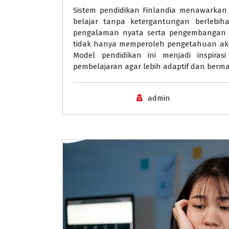
Sistem pendidikan Finlandia menawarkan
belajar tanpa ketergantungan berleb
pengalaman nyata serta pengembangan ke
tidak hanya memperoleh pengetahuan aka
Model pendidikan ini menjadi inspira
pembelajaran agar lebih adaptif dan berm
admin