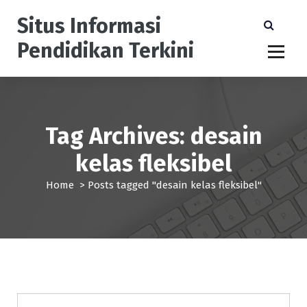
S
Situs Informasi
k
i
Pendidikan Terkini
p
t
o
c
o
n
Tag Archives: desain
t
kelas fleksibel
e
n
Home
>
Posts tagged "desain kelas fleksibel"
t
Pendidikan