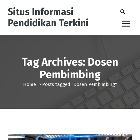
S
Situs Informasi
k
i
Pendidikan Terkini
p
t
o
c
o
n
Tag Archives: Dosen
t
Pembimbing
e
n
Home
>
Posts tagged "Dosen Pembimbing"
t