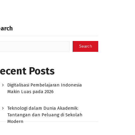
earch
Search
ecent Posts
Digitalisasi Pembelajaran Indonesia
Makin Luas pada 2026
Teknologi dalam Dunia Akademik:
Tantangan dan Peluang di Sekolah
Modern