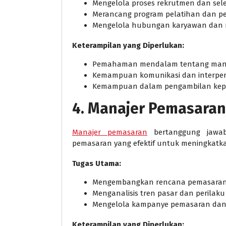
Mengelola proses rekrutmen dan sele
Merancang program pelatihan dan 
Mengelola hubungan karyawan dan 
Keterampilan yang Diperlukan:
Pemahaman mendalam tentang man
Kemampuan komunikasi dan interpe
Kemampuan dalam pengambilan ke
4. Manajer Pemasaran
Manajer pemasaran
bertanggung jawab
pemasaran yang efektif untuk meningkatk
Tugas Utama:
Mengembangkan rencana pemasara
Menganalisis tren pasar dan perila
Mengelola kampanye pemasaran dan
Keterampilan yang Diperlukan: