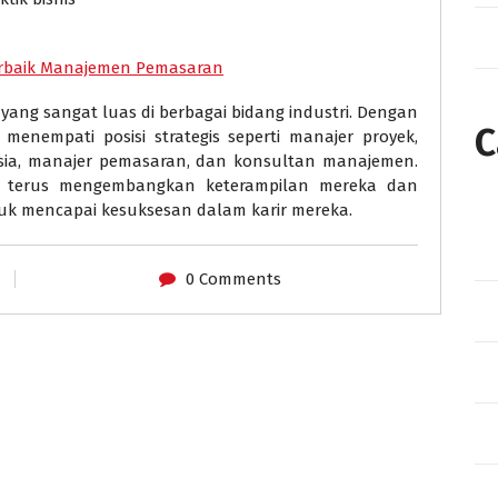
Terbaik Manajemen Pemasaran
yang sangat luas di berbagai bidang industri. Dengan
C
 menempati posisi strategis seperti manajer proyek,
usia, manajer pemasaran, dan konsultan manajemen.
k terus mengembangkan keterampilan mereka dan
uk mencapai kesuksesan dalam karir mereka.
0 Comments