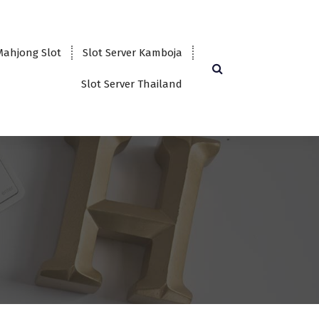
Mahjong Slot
Slot Server Kamboja
Slot Server Thailand