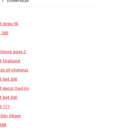
Universitas
ot depo 5k
t 200
hjong ways 2
ot thailand
tes of olympus
t bet 200
t gacor hari ini
t bet 200
t 777
atter hitam
ot88