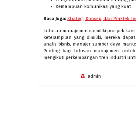
Kemampuan komunikasi yang kuat
Baca Juga:
Strategi, Konsep, dan Praktek 
Lulusan manajemen memiliki prospek karir 
keterampilan yang dimiliki, mereka dapat
analis bisnis, manajer sumber daya man
Penting bagi lulusan manajemen untu
mengikuti perkembangan tren industri unt
admin