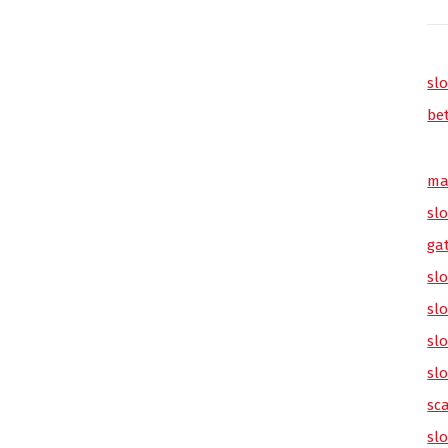
sl
be
ma
sl
ga
slo
slo
slo
slo
sc
sl