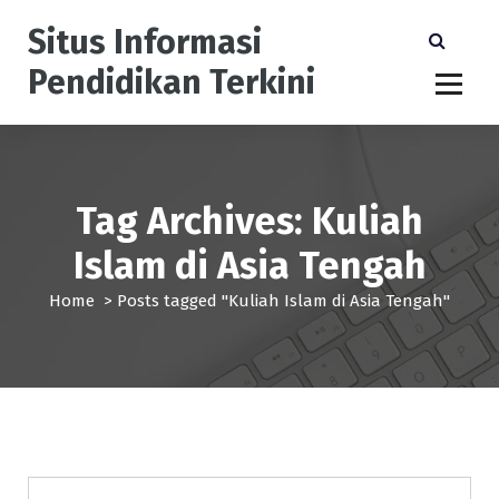
S
Situs Informasi
k
i
Pendidikan Terkini
p
t
o
c
o
n
Tag Archives: Kuliah
t
Islam di Asia Tengah
e
n
Home
>
Posts tagged "Kuliah Islam di Asia Tengah"
t
Beasiswa