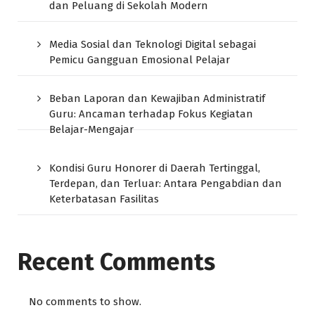
dan Peluang di Sekolah Modern
Media Sosial dan Teknologi Digital sebagai
Pemicu Gangguan Emosional Pelajar
Beban Laporan dan Kewajiban Administratif
Guru: Ancaman terhadap Fokus Kegiatan
Belajar-Mengajar
Kondisi Guru Honorer di Daerah Tertinggal,
Terdepan, dan Terluar: Antara Pengabdian dan
Keterbatasan Fasilitas
Recent Comments
No comments to show.