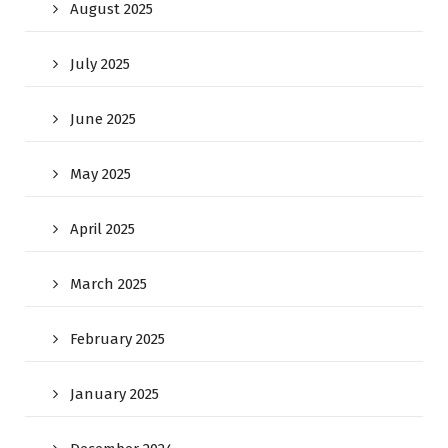
August 2025
July 2025
June 2025
May 2025
April 2025
March 2025
February 2025
January 2025