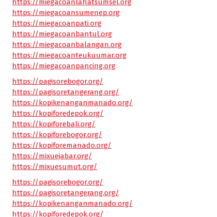
https://miegacoanlahatsumsel.org
https://miegacoansumenep.org
https://miegacoanpati.org
https://miegacoanbantul.org
https://miegacoanbalangan.org
https://miegacoanteukuumar.org
https://miegacoanpancing.org
https://pagisorebogor.org/
https://pagisoretangerang.org/
https://kopikenanganmanado.org/
https://kopiforedepok.org/
https://kopiforebali.org/
https://kopiforebogor.org/
https://kopiforemanado.org/
https://mixuejabar.org/
https://mixuesumut.org/
https://pagisorebogor.org/
https://pagisoretangerang.org/
https://kopikenanganmanado.org/
https://kopiforedepok.org/