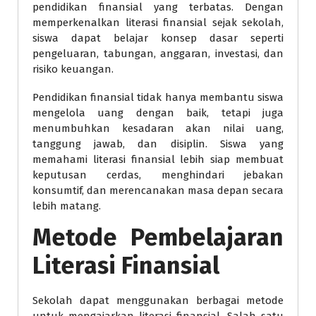
pendidikan finansial yang terbatas. Dengan
memperkenalkan literasi finansial sejak sekolah,
siswa dapat belajar konsep dasar seperti
pengeluaran, tabungan, anggaran, investasi, dan
risiko keuangan.
Pendidikan finansial tidak hanya membantu siswa
mengelola uang dengan baik, tetapi juga
menumbuhkan kesadaran akan nilai uang,
tanggung jawab, dan disiplin. Siswa yang
memahami literasi finansial lebih siap membuat
keputusan cerdas, menghindari jebakan
konsumtif, dan merencanakan masa depan secara
lebih matang.
Metode Pembelajaran
Literasi Finansial
Sekolah dapat menggunakan berbagai metode