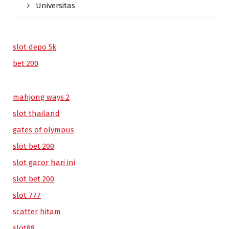
Universitas
slot depo 5k
bet 200
mahjong ways 2
slot thailand
gates of olympus
slot bet 200
slot gacor hari ini
slot bet 200
slot 777
scatter hitam
slot88