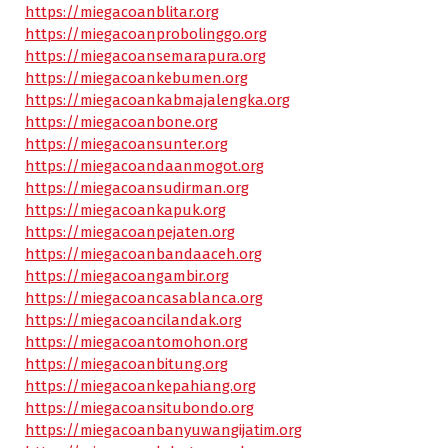
https://miegacoanblitar.org
https://miegacoanprobolinggo.org
https://miegacoansemarapura.org
https://miegacoankebumen.org
https://miegacoankabmajalengka.org
https://miegacoanbone.org
https://miegacoansunter.org
https://miegacoandaanmogot.org
https://miegacoansudirman.org
https://miegacoankapuk.org
https://miegacoanpejaten.org
https://miegacoanbandaaceh.org
https://miegacoangambir.org
https://miegacoancasablanca.org
https://miegacoancilandak.org
https://miegacoantomohon.org
https://miegacoanbitung.org
https://miegacoankepahiang.org
https://miegacoansitubondo.org
https://miegacoanbanyuwangijatim.org