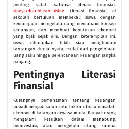
penting, salah satunya literasi finansial.
vineyardcaribbeancuisine
Literasi finansial di
sekolah bertujuan membekali siswa dengan
kemampuan mengelola uang, memahami konsep
keuangan, dan membuat keputusan ekonomi
yang bijak sejak dini. Dengan keterampilan ini,
siswa diharapkan lebih siap menghadapi
tantangan dunia nyata, mulai dari pengelolaan
uang saku hingga perencanaan keuangan jangka
panjang.
Pentingnya Literasi
Finansial
Kurangnya pemahaman tentang keuangan
pribadi menjadi salah satu faktor utama masalah
ekonomi di kalangan dewasa muda. Banyak orang
mengalami kesulitan dalam menabung,
berinvestasi, atau mengelola utang karena