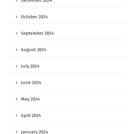
December 2024
October 2024
September 2024
August 2024
July 2024
June 2024
May 2024
April 2024
January 2024