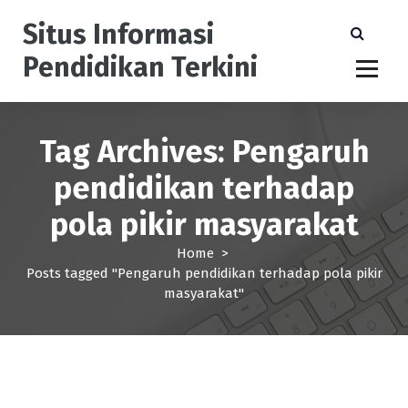
S
Situs Informasi
k
i
Pendidikan Terkini
p
t
o
c
Tag Archives: Pengaruh
o
n
pendidikan terhadap
t
e
pola pikir masyarakat
n
t
Home
>
Posts tagged "Pengaruh pendidikan terhadap pola pikir
masyarakat"
Pendidikan