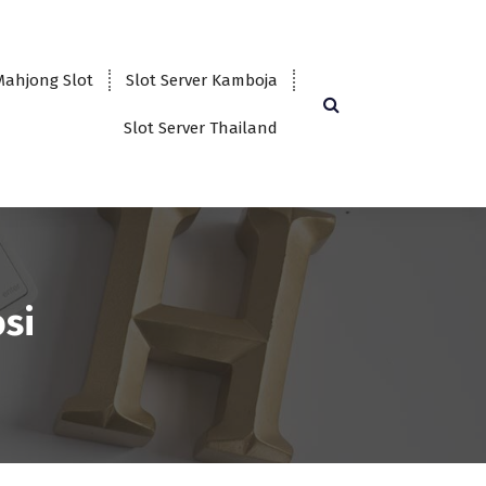
Mahjong Slot
Slot Server Kamboja
Slot Server Thailand
si