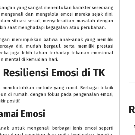
bangan yang sangat menentukan karakter seseorang
 mengenali dan mengelola emosi mereka sejak dini,
lam situasi sosial, menyelesaikan masalah dengan
rlebih saat menghadapi kegagalan atau perubahan.
bangan menunjukkan bahwa anak-anak yang memiliki
rcaya diri, mudah bergaul, serta memiliki prestasi
mereka juga lebih tahan terhadap tekanan emosional
n mental di kemudian hari.
esiliensi Emosi di TK
ak membutuhkan metode yang rumit. Berbagai teknik
pun di rumah, dengan fokus pada pengenalan emosi,
r positif.
R
amai Emosi
ak untuk mengenali berbagai jenis emosi seperti
. Guru dapat menggunakan cerita bergambar, boneka,