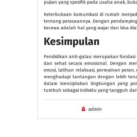
pujian yang spesifik pada usaha anak, buk
Keterbukaan komunikasi di rumah menjad
tentang perasaannya. Dengan pendampinga
kecewa adalah hal yang wajar dan bisa dia
Kesimpulan
Pendidikan anti-galau merupakan fondas
dan sehat secara emosional. Dengan men
emosi, latihan relaksasi, permainan peran, 
menghadapi tantangan dengan lebih tenan
dalam menciptakan lingkungan yang pos
tumbuh sebagai individu yang tangguh dan
admin