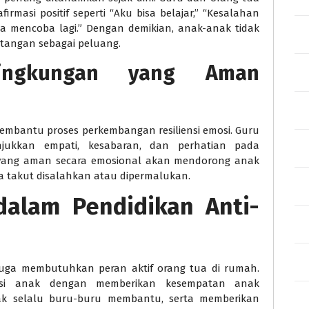
asi positif seperti “Aku bisa belajar,” “Kesalahan
isa mencoba lagi.” Dengan demikian, anak-anak tidak
tangan sebagai peluang.
ingkungan yang Aman
mbantu proses perkembangan resiliensi emosi. Guru
jukkan empati, kesabaran, dan perhatian pada
yang aman secara emosional akan mendorong anak
 takut disalahkan atau dipermalukan.
alam Pendidikan Anti-
u juga membutuhkan peran aktif orang tua di rumah.
nsi anak dengan memberikan kesempatan anak
idak selalu buru-buru membantu, serta memberikan