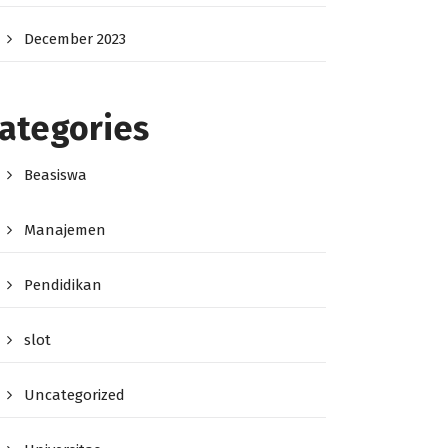
December 2023
ategories
Beasiswa
Manajemen
Pendidikan
slot
Uncategorized