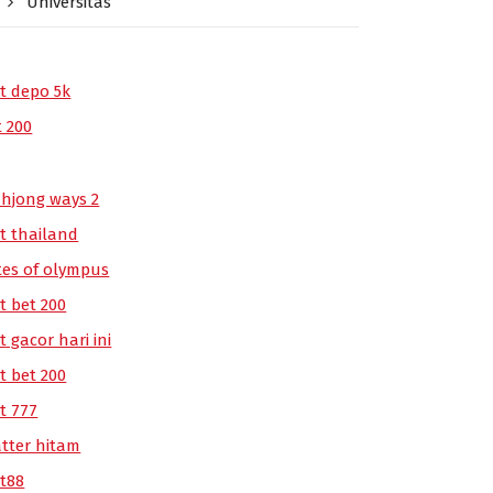
Universitas
ot depo 5k
t 200
hjong ways 2
ot thailand
tes of olympus
t bet 200
t gacor hari ini
t bet 200
t 777
atter hitam
ot88