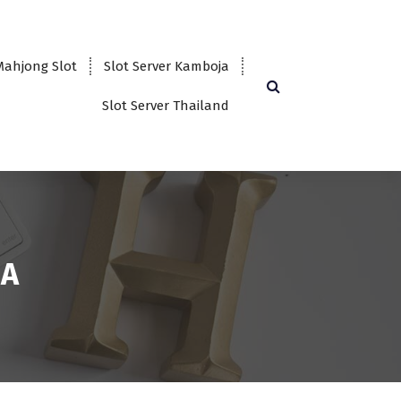
Mahjong Slot
Slot Server Kamboja
Slot Server Thailand
 A