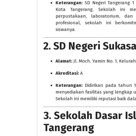
Keterangan:
SD Negeri Tangerang 1
Kota Tangerang. Sekolah ini mem
perpustakaan, laboratorium, da
profesional, sekolah ini berkom
siswanya.
2. SD Negeri Sukasa
Alamat:
Jl. Moch. Yamin No. 1, Kelu
Akreditasi:
A
Keterangan:
Didirikan pada tahun 19
menyediakan fasilitas yang lengkap 
Sekolah ini memiliki reputasi baik da
3. Sekolah Dasar I
Tangerang