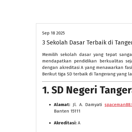
Pendidikan
Sep 18 2025
3 Sekolah Dasar Terbaik di Tange
Memilih sekolah dasar yang tepat sang
mendapatkan pendidikan berkualitas sej
dengan akreditasi A yang menawarkan fasi
Berikut tiga SD terbaik di Tangerang yang 
1. SD Negeri Tange
Alamat:
Jl. A. Damyati
spaceman88.f
Banten 15111
Akreditasi:
A