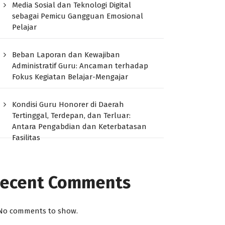
Media Sosial dan Teknologi Digital
sebagai Pemicu Gangguan Emosional
Pelajar
Beban Laporan dan Kewajiban
Administratif Guru: Ancaman terhadap
Fokus Kegiatan Belajar-Mengajar
Kondisi Guru Honorer di Daerah
Tertinggal, Terdepan, dan Terluar:
Antara Pengabdian dan Keterbatasan
Fasilitas
ecent Comments
No comments to show.