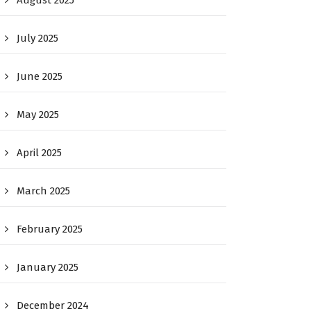
August 2025
July 2025
June 2025
May 2025
April 2025
March 2025
February 2025
January 2025
December 2024