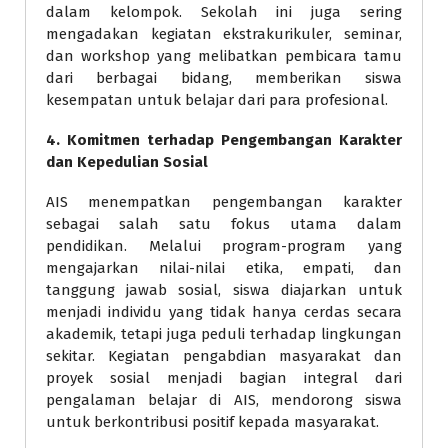
dalam kelompok. Sekolah ini juga sering
mengadakan kegiatan ekstrakurikuler, seminar,
dan workshop yang melibatkan pembicara tamu
dari berbagai bidang, memberikan siswa
kesempatan untuk belajar dari para profesional.
4. Komitmen terhadap Pengembangan Karakter
dan Kepedulian Sosial
AIS menempatkan pengembangan karakter
sebagai salah satu fokus utama dalam
pendidikan. Melalui program-program yang
mengajarkan nilai-nilai etika, empati, dan
tanggung jawab sosial, siswa diajarkan untuk
menjadi individu yang tidak hanya cerdas secara
akademik, tetapi juga peduli terhadap lingkungan
sekitar. Kegiatan pengabdian masyarakat dan
proyek sosial menjadi bagian integral dari
pengalaman belajar di AIS, mendorong siswa
untuk berkontribusi positif kepada masyarakat.