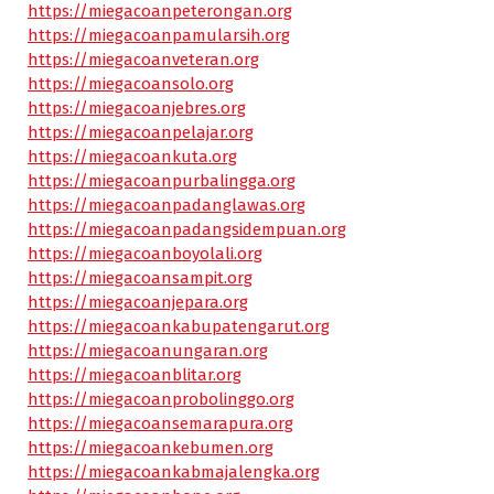
https://miegacoanpeterongan.org
https://miegacoanpamularsih.org
https://miegacoanveteran.org
https://miegacoansolo.org
https://miegacoanjebres.org
https://miegacoanpelajar.org
https://miegacoankuta.org
https://miegacoanpurbalingga.org
https://miegacoanpadanglawas.org
https://miegacoanpadangsidempuan.org
https://miegacoanboyolali.org
https://miegacoansampit.org
https://miegacoanjepara.org
https://miegacoankabupatengarut.org
https://miegacoanungaran.org
https://miegacoanblitar.org
https://miegacoanprobolinggo.org
https://miegacoansemarapura.org
https://miegacoankebumen.org
https://miegacoankabmajalengka.org