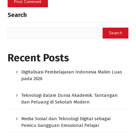
Search
Search
Recent Posts
Digitalisasi Pembelajaran Indonesia Makin Luas
pada 2026
Teknologi dalam Dunia Akademik: Tantangan
dan Peluang di Sekolah Modern
Media Sosial dan Teknologi Digital sebagai
Pemicu Gangguan Emosional Pelajar