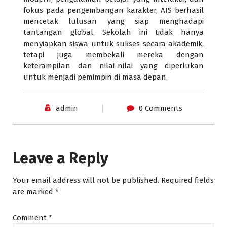
fokus pada pengembangan karakter, AIS berhasil
mencetak lulusan yang siap menghadapi
tantangan global. Sekolah ini tidak hanya
menyiapkan siswa untuk sukses secara akademik,
tetapi juga membekali mereka dengan
keterampilan dan nilai-nilai yang diperlukan
untuk menjadi pemimpin di masa depan.
admin
0 Comments
Leave a Reply
Your email address will not be published.
Required fields
are marked
*
Comment
*