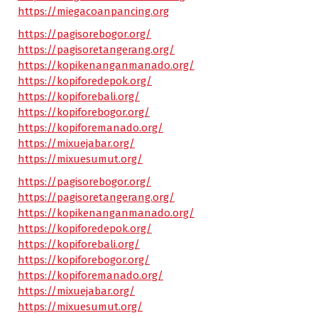
https://miegacoanpancing.org
https://pagisorebogor.org/
https://pagisoretangerang.org/
https://kopikenanganmanado.org/
https://kopiforedepok.org/
https://kopiforebali.org/
https://kopiforebogor.org/
https://kopiforemanado.org/
https://mixuejabar.org/
https://mixuesumut.org/
https://pagisorebogor.org/
https://pagisoretangerang.org/
https://kopikenanganmanado.org/
https://kopiforedepok.org/
https://kopiforebali.org/
https://kopiforebogor.org/
https://kopiforemanado.org/
https://mixuejabar.org/
https://mixuesumut.org/