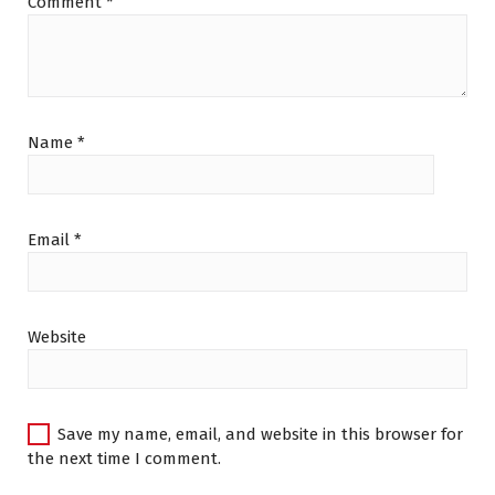
Comment
*
Name
*
Email
*
Website
Save my name, email, and website in this browser for
the next time I comment.