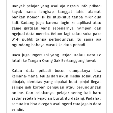
Banyak pelajar yang asal aja ngasih info pribadi
kayak nama lengkap, tanggal lahir, alamat,
bahkan nomor HP ke situs-situs tanpa mikir dua
kali. Kadang juga karena login ke aplikasi atau
game gratisan yang sebenarnya nyimpen dan
ngejual data mereka. Belum lagi kalau suka pake
Wi-Fi publik tanpa perlindungan, itu sama aja
ngundang bahaya masuk ke data pribadi.
Baca juga: Ngeri! Ini yang Terjadi Kalau Data Lo
Jatuh ke Tangan Orang Gak Bertanggung Jawab
Kalau data pribadi bocor, dampaknya bisa
kemana-mana. Mulai dari akun media sosial yang
dibajak, identitas yang dipakai buat pinjol ilegal,
sampe jadi korban penipuan atau perundungan
online. Dan celakanya, pelajar sering kali baru
sadar setelah kejadian buruk itu datang. Padahal,
semua itu bisa dicegah asal ngerti cara jagain data
sendiri.