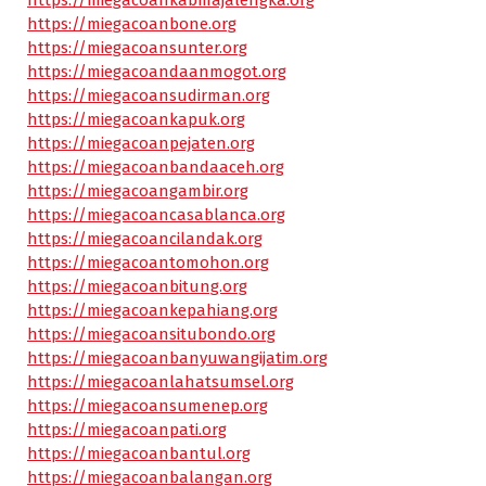
https://miegacoankabmajalengka.org
https://miegacoanbone.org
https://miegacoansunter.org
https://miegacoandaanmogot.org
https://miegacoansudirman.org
https://miegacoankapuk.org
https://miegacoanpejaten.org
https://miegacoanbandaaceh.org
https://miegacoangambir.org
https://miegacoancasablanca.org
https://miegacoancilandak.org
https://miegacoantomohon.org
https://miegacoanbitung.org
https://miegacoankepahiang.org
https://miegacoansitubondo.org
https://miegacoanbanyuwangijatim.org
https://miegacoanlahatsumsel.org
https://miegacoansumenep.org
https://miegacoanpati.org
https://miegacoanbantul.org
https://miegacoanbalangan.org