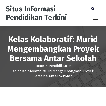
S
Situs Informasi
k
i
Pendidikan Terkini
p
t
o
c
Kelas Kolaboratif: Murid
o
n
Mengembangkan Proyek
t
e
Bersama Antar Sekolah
n
t
Home
>
Pendidikan
>
Kelas Kolaboratif: Murid Mengembangkan Proyek
Bersama Antar Sekolah