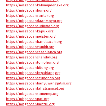
https://miegacoankebumen.org
https://miegacoankabmajalengka.org
https://miegacoanbone.org
https://miegacoansunter.org
https://miegacoandaanmogot.org
https://miegacoansudirman.org
https://miegacoankapuk.org
https://miegacoanpejaten.org
https://miegacoanbandaaceh.org
https://miegacoangambir.org
https://miegacoancasablanca.org
https://miegacoancilandak.org
https://miegacoantomohon.org
https://miegacoanbitung.org
https://miegacoankepahiang.org
https://miegacoansitubondo.org
https://miegacoanbanyuwangijatim.org
https://miegacoanlahatsumsel.org
https://miegacoansumenep.org
https://miegacoanpati.org
https://miegacoanbantul.org