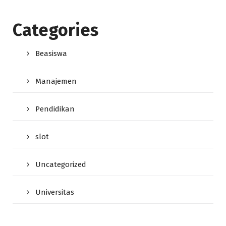
Categories
Beasiswa
Manajemen
Pendidikan
slot
Uncategorized
Universitas