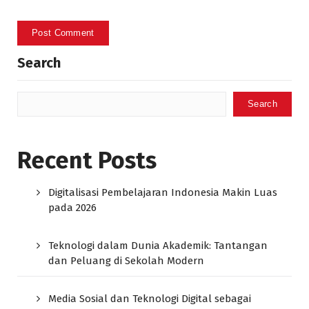
Search
Search
Recent Posts
Digitalisasi Pembelajaran Indonesia Makin Luas
pada 2026
Teknologi dalam Dunia Akademik: Tantangan
dan Peluang di Sekolah Modern
Media Sosial dan Teknologi Digital sebagai