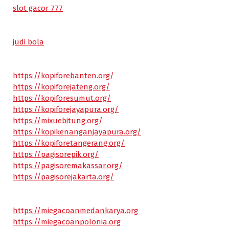
slot gacor 777
judi bola
https://kopiforebanten.org/
https://kopiforejateng.org/
https://kopiforesumut.org/
https://kopiforejayapura.org/
https://mixuebitung.org/
https://kopikenanganjayapura.org/
https://kopiforetangerang.org/
https://pagisorepik.org/
https://pagisoremakassar.org/
https://pagisorejakarta.org/
https://miegacoanmedankarya.org
https://miegacoanpolonia.org