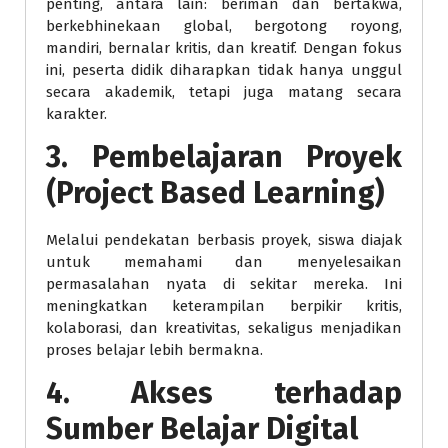
penting, antara lain: beriman dan bertakwa,
berkebhinekaan global, bergotong royong,
mandiri, bernalar kritis, dan kreatif. Dengan fokus
ini, peserta didik diharapkan tidak hanya unggul
secara akademik, tetapi juga matang secara
karakter.
3. Pembelajaran Proyek
(Project Based Learning)
Melalui pendekatan berbasis proyek, siswa diajak
untuk memahami dan menyelesaikan
permasalahan nyata di sekitar mereka. Ini
meningkatkan keterampilan berpikir kritis,
kolaborasi, dan kreativitas, sekaligus menjadikan
proses belajar lebih bermakna.
4. Akses terhadap
Sumber Belajar Digital