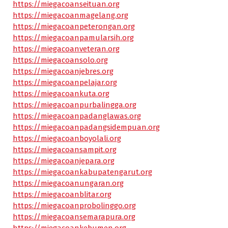
https://miegacoanseituan.org
https://miegacoanmagelang.org
https://miegacoanpeterongan.org
https://miegacoanpamularsih.org
https://miegacoanveteran.org
https://miegacoansolo.org
https://miegacoanjebres.org
https://miegacoanpelajar.org
https://miegacoankuta.org
https://miegacoanpurbalingga.org
https://miegacoanpadanglawas.org
https://miegacoanpadangsidempuan.org
https://miegacoanboyolali.org
https://miegacoansampit.org
https://miegacoanjepara.org
https://miegacoankabupatengarut.org
https://miegacoanungaran.org
https://miegacoanblitar.org
https://miegacoanprobolinggo.org
https://miegacoansemarapura.org