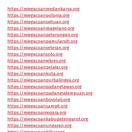
https://miegacoanmedankarya.org
https://miegacoanpolonia.org
https://miegacoanseituan.org
https://miegacoanmagelang.org
https://miegacoanpeterongan.org
https://miegacoanpamularsih.org
https://miegacoanveteran.org
https://miegacoansolo.org
https://miegacoanjebres.org
https://miegacoanpelajar.org
https://miegacoankuta.org
https://miegacoanpurbalingga.org
https://miegacoanpadanglawas.org
https://miegacoanpadangsidempuan.org
https://miegacoanboyolali.org
https://miegacoansampit.org
https://miegacoanjepara.org
https://miegacoankabupatengarut.org
https://miegacoanungaran.org