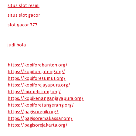
situs slot resmi
situs slot gacor
slot gacor 777
judi bola
https://kopiforebanten.org/
https://kopiforejateng.org/
https://kopiforesumut.org/
https://kopiforejayapura.org/
https://mixuebitung.org/
https://kopikenanganjayapura.org/
https://kopiforetangerang.org/
https://pagisorepik.org/
https://pagisoremakassar.org/
https://pagisorejakarta.org/