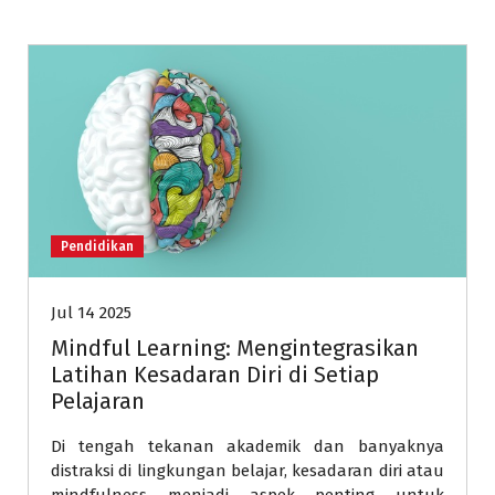
Pendidikan
Jul 14 2025
Mindful Learning: Mengintegrasikan
Latihan Kesadaran Diri di Setiap
Pelajaran
Di tengah tekanan akademik dan banyaknya
distraksi di lingkungan belajar, kesadaran diri atau