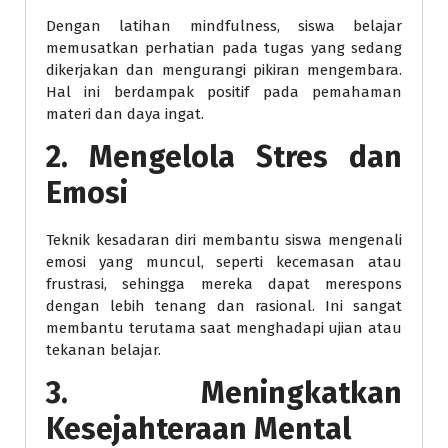
Dengan latihan mindfulness, siswa belajar
memusatkan perhatian pada tugas yang sedang
dikerjakan dan mengurangi pikiran mengembara.
Hal ini berdampak positif pada pemahaman
materi dan daya ingat.
2. Mengelola Stres dan
Emosi
Teknik kesadaran diri membantu siswa mengenali
emosi yang muncul, seperti kecemasan atau
frustrasi, sehingga mereka dapat merespons
dengan lebih tenang dan rasional. Ini sangat
membantu terutama saat menghadapi ujian atau
tekanan belajar.
3. Meningkatkan
Kesejahteraan Mental