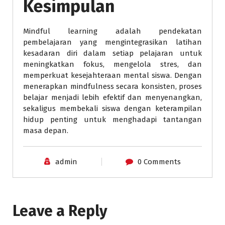
Kesimpulan
Mindful learning adalah pendekatan
pembelajaran yang mengintegrasikan latihan
kesadaran diri dalam setiap pelajaran untuk
meningkatkan fokus, mengelola stres, dan
memperkuat kesejahteraan mental siswa. Dengan
menerapkan mindfulness secara konsisten, proses
belajar menjadi lebih efektif dan menyenangkan,
sekaligus membekali siswa dengan keterampilan
hidup penting untuk menghadapi tantangan
masa depan.
admin
0 Comments
Leave a Reply