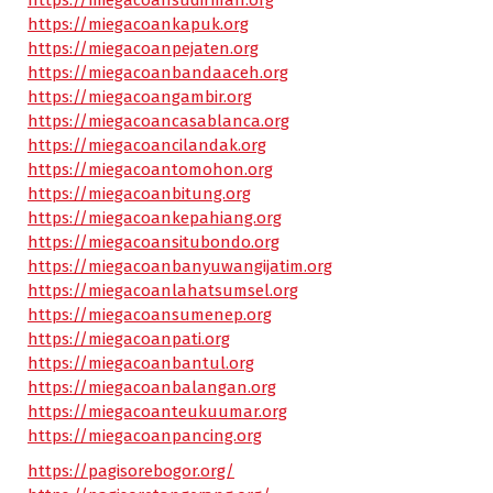
https://miegacoansudirman.org
https://miegacoankapuk.org
https://miegacoanpejaten.org
https://miegacoanbandaaceh.org
https://miegacoangambir.org
https://miegacoancasablanca.org
https://miegacoancilandak.org
https://miegacoantomohon.org
https://miegacoanbitung.org
https://miegacoankepahiang.org
https://miegacoansitubondo.org
https://miegacoanbanyuwangijatim.org
https://miegacoanlahatsumsel.org
https://miegacoansumenep.org
https://miegacoanpati.org
https://miegacoanbantul.org
https://miegacoanbalangan.org
https://miegacoanteukuumar.org
https://miegacoanpancing.org
https://pagisorebogor.org/