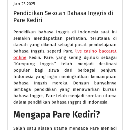
Jan 23 2025
Pendidikan Sekolah Bahasa Inggris di
Pare Kediri
Pendidikan bahasa Inggris di Indonesia saat ini
semakin mendapatkan perhatian, terutama di
daerah yang dikenal sebagai pusat pembelajaran
bahasa Inggris, seperti Pare,
live casino baccarat
online
Kediri. Pare, yang sering dijuluki sebagai
“Kampung Inggris,” telah menjadi destinasi
populer bagi siswa dari berbagai penjuru
Indonesia yang ingin meningkatkan kemampuan
bahasa Inggris mereka. Dengan banyaknya
lembaga pendidikan yang menawarkan kursus
bahasa Inggris, Pare telah menjadi sorotan utama
dalam pendidikan bahasa Inggris di Indonesia.
Mengapa Pare Kediri?
Salah satu alasan utama mengapa Pare menjadi