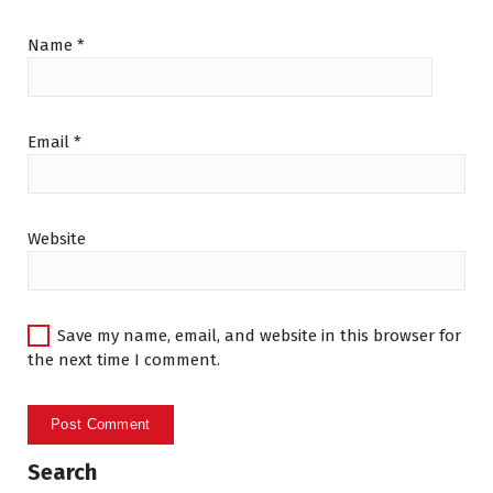
Name
*
Email
*
Website
Save my name, email, and website in this browser for
the next time I comment.
Search