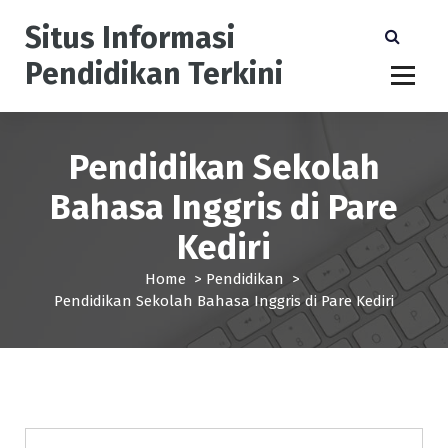
S
Situs Informasi
k
i
Pendidikan Terkini
p
t
o
c
Pendidikan Sekolah
o
n
Bahasa Inggris di Pare
t
e
Kediri
n
t
Home
>
Pendidikan
>
Pendidikan Sekolah Bahasa Inggris di Pare Kediri
Pendidikan