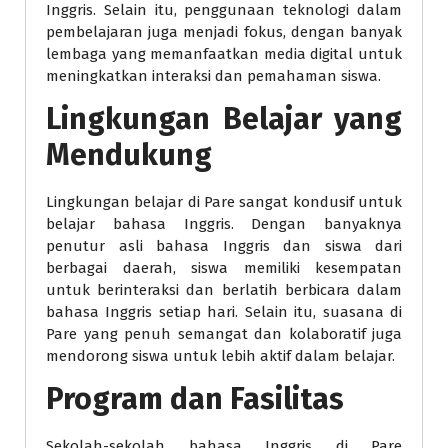
Inggris. Selain itu, penggunaan teknologi dalam
pembelajaran juga menjadi fokus, dengan banyak
lembaga yang memanfaatkan media digital untuk
meningkatkan interaksi dan pemahaman siswa.
Lingkungan Belajar yang
Mendukung
Lingkungan belajar di Pare sangat kondusif untuk
belajar bahasa Inggris. Dengan banyaknya
penutur asli bahasa Inggris dan siswa dari
berbagai daerah, siswa memiliki kesempatan
untuk berinteraksi dan berlatih berbicara dalam
bahasa Inggris setiap hari. Selain itu, suasana di
Pare yang penuh semangat dan kolaboratif juga
mendorong siswa untuk lebih aktif dalam belajar.
Program dan Fasilitas
Sekolah-sekolah bahasa Inggris di Pare