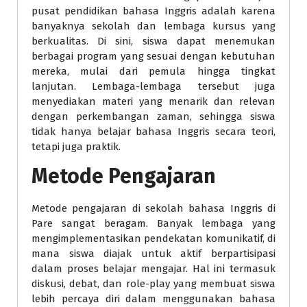
pusat pendidikan bahasa Inggris adalah karena
banyaknya sekolah dan lembaga kursus yang
berkualitas. Di sini, siswa dapat menemukan
berbagai program yang sesuai dengan kebutuhan
mereka, mulai dari pemula hingga tingkat
lanjutan. Lembaga-lembaga tersebut juga
menyediakan materi yang menarik dan relevan
dengan perkembangan zaman, sehingga siswa
tidak hanya belajar bahasa Inggris secara teori,
tetapi juga praktik.
Metode Pengajaran
Metode pengajaran di sekolah bahasa Inggris di
Pare sangat beragam. Banyak lembaga yang
mengimplementasikan pendekatan komunikatif, di
mana siswa diajak untuk aktif berpartisipasi
dalam proses belajar mengajar. Hal ini termasuk
diskusi, debat, dan role-play yang membuat siswa
lebih percaya diri dalam menggunakan bahasa