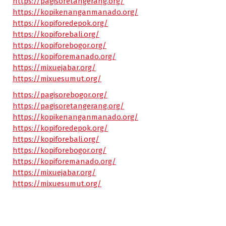
https://pagisoretangerang.org/
https://kopikenanganmanado.org/
https://kopiforedepok.org/
https://kopiforebali.org/
https://kopiforebogor.org/
https://kopiforemanado.org/
https://mixuejabar.org/
https://mixuesumut.org/
https://pagisorebogor.org/
https://pagisoretangerang.org/
https://kopikenanganmanado.org/
https://kopiforedepok.org/
https://kopiforebali.org/
https://kopiforebogor.org/
https://kopiforemanado.org/
https://mixuejabar.org/
https://mixuesumut.org/