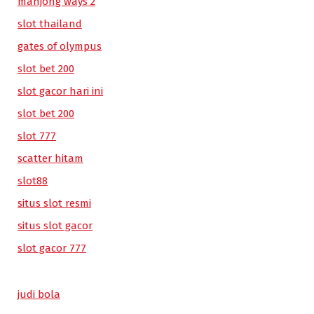
mahjong ways 2
slot thailand
gates of olympus
slot bet 200
slot gacor hari ini
slot bet 200
slot 777
scatter hitam
slot88
situs slot resmi
situs slot gacor
slot gacor 777
judi bola