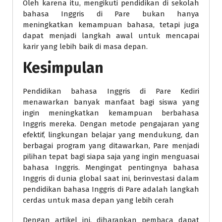
Oleh karena itu, mengikuti pendidikan di sekolah
bahasa Inggris di Pare bukan hanya
meningkatkan kemampuan bahasa, tetapi juga
dapat menjadi langkah awal untuk mencapai
karir yang lebih baik di masa depan.
Kesimpulan
Pendidikan bahasa Inggris di Pare Kediri
menawarkan banyak manfaat bagi siswa yang
ingin meningkatkan kemampuan berbahasa
Inggris mereka. Dengan metode pengajaran yang
efektif, lingkungan belajar yang mendukung, dan
berbagai program yang ditawarkan, Pare menjadi
pilihan tepat bagi siapa saja yang ingin menguasai
bahasa Inggris. Mengingat pentingnya bahasa
Inggris di dunia global saat ini, berinvestasi dalam
pendidikan bahasa Inggris di Pare adalah langkah
cerdas untuk masa depan yang lebih cerah
Dengan artikel ini, diharapkan pembaca dapat