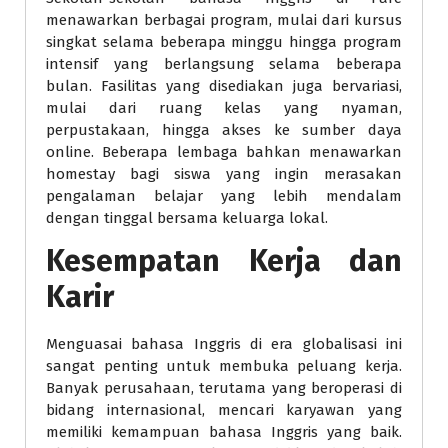
menawarkan berbagai program, mulai dari kursus
singkat selama beberapa minggu hingga program
intensif yang berlangsung selama beberapa
bulan. Fasilitas yang disediakan juga bervariasi,
mulai dari ruang kelas yang nyaman,
perpustakaan, hingga akses ke sumber daya
online. Beberapa lembaga bahkan menawarkan
homestay bagi siswa yang ingin merasakan
pengalaman belajar yang lebih mendalam
dengan tinggal bersama keluarga lokal.
Kesempatan Kerja dan
Karir
Menguasai bahasa Inggris di era globalisasi ini
sangat penting untuk membuka peluang kerja.
Banyak perusahaan, terutama yang beroperasi di
bidang internasional, mencari karyawan yang
memiliki kemampuan bahasa Inggris yang baik.