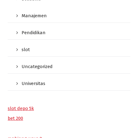
Manajemen
Pendidikan
slot
Uncategorized
Universitas
slot depo 5k
bet 200