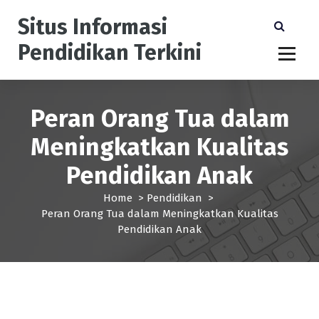
S
Situs Informasi
k
i
Pendidikan Terkini
p
t
o
c
Peran Orang Tua dalam
o
n
Meningkatkan Kualitas
t
e
Pendidikan Anak
n
t
Home
>
Pendidikan
>
Peran Orang Tua dalam Meningkatkan Kualitas
Pendidikan Anak
Pendidikan