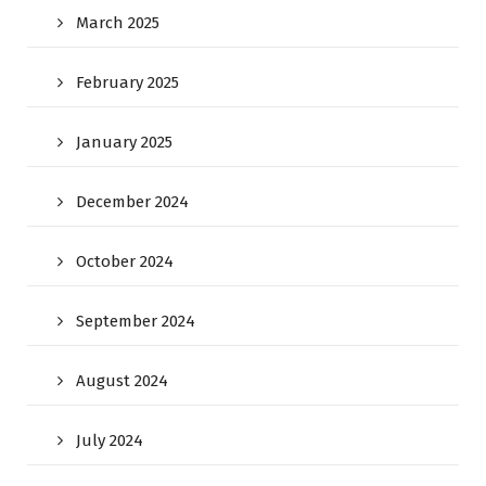
March 2025
February 2025
January 2025
December 2024
October 2024
September 2024
August 2024
July 2024