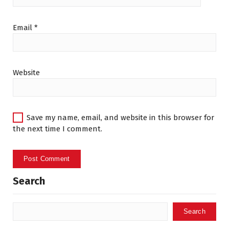
Email
*
Website
Save my name, email, and website in this browser for
the next time I comment.
Search
Search