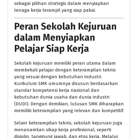
sebagai pilihan strategis dalam menyiapkan
tenaga kerja terampil yang siap pakai.
Peran Sekolah Kejuruan
dalam Menyiapkan
Pelajar Siap Kerja
Sekolah kejuruan memiliki peran utama dalam
membekali pelajar dengan keterampilan teknis
yang sesuai dengan kebutuhan industri.
Kurikulum SMK umumnya disusun berdasarkan
standar kompetensi kerja nasional dan
kebutuhan dunia usaha dan dunia industri
(DUDI). Dengan demikian, lulusan SMK diharapkan
memiliki keterampilan yang relevan dan kompetitif.
Selain keterampilan teknis, sekolah kejuruan juga
menanamkan sikap kerja profesional, seperti
disiplin, tanggung jawab, dan etos kerja. Melalui