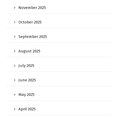
November 2025
October 2025
September 2025
August 2025
July 2025
June 2025
May 2025
April 2025