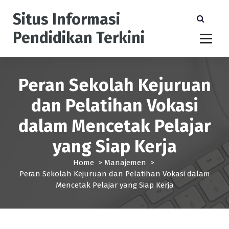
S
Situs Informasi
k
i
Pendidikan Terkini
p
t
o
c
Peran Sekolah Kejuruan
o
n
dan Pelatihan Vokasi
t
e
dalam Mencetak Pelajar
n
t
yang Siap Kerja
Home
>
Manajemen
>
Peran Sekolah Kejuruan dan Pelatihan Vokasi dalam
Mencetak Pelajar yang Siap Kerja