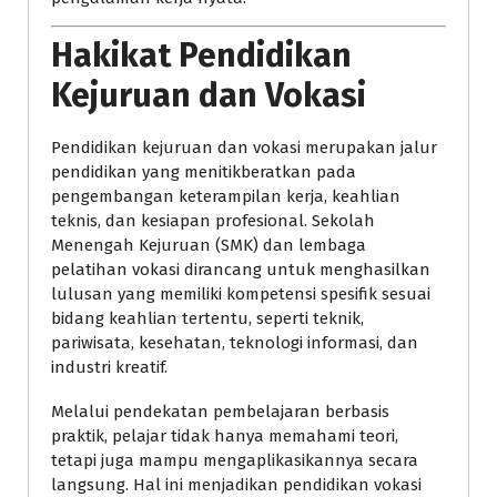
Hakikat Pendidikan
Kejuruan dan Vokasi
Pendidikan kejuruan dan vokasi merupakan jalur
pendidikan yang menitikberatkan pada
pengembangan keterampilan kerja, keahlian
teknis, dan kesiapan profesional. Sekolah
Menengah Kejuruan (SMK) dan lembaga
pelatihan vokasi dirancang untuk menghasilkan
lulusan yang memiliki kompetensi spesifik sesuai
bidang keahlian tertentu, seperti teknik,
pariwisata, kesehatan, teknologi informasi, dan
industri kreatif.
Melalui pendekatan pembelajaran berbasis
praktik, pelajar tidak hanya memahami teori,
tetapi juga mampu mengaplikasikannya secara
langsung. Hal ini menjadikan pendidikan vokasi