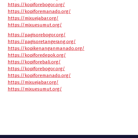
https://kopiforebogor.org/
https://kopiforemanado.org/
https://mixuejabar.org/
https://mixuesumut.org/
https://pagisorebogor.org/
https://pagisoretangerang.org/
https://kopikenanganmanado.org/
https://kopiforedepok.org/
https://kopiforebali.org/
https://kopiforebogor.org/
https://kopiforemanado.org/
https://mixuejabar.org/
https://mixuesumut.org/