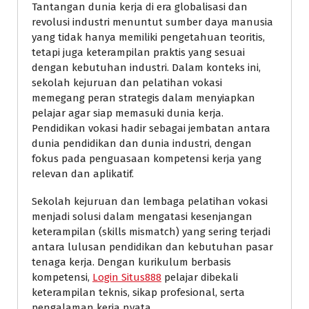
Tantangan dunia kerja di era globalisasi dan
revolusi industri menuntut sumber daya manusia
yang tidak hanya memiliki pengetahuan teoritis,
tetapi juga keterampilan praktis yang sesuai
dengan kebutuhan industri. Dalam konteks ini,
sekolah kejuruan dan pelatihan vokasi
memegang peran strategis dalam menyiapkan
pelajar agar siap memasuki dunia kerja.
Pendidikan vokasi hadir sebagai jembatan antara
dunia pendidikan dan dunia industri, dengan
fokus pada penguasaan kompetensi kerja yang
relevan dan aplikatif.
Sekolah kejuruan dan lembaga pelatihan vokasi
menjadi solusi dalam mengatasi kesenjangan
keterampilan (skills mismatch) yang sering terjadi
antara lulusan pendidikan dan kebutuhan pasar
tenaga kerja. Dengan kurikulum berbasis
kompetensi,
Login Situs888
pelajar dibekali
keterampilan teknis, sikap profesional, serta
pengalaman kerja nyata.