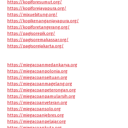
https://kopiforesumut.org/
https://kopiforejayapura.org/
https://mixuebitung.org/
https://kopikenanganjayapura.org/
https://kopiforetangerang.org/
https://pagisorepik.org/
https://pagisoremakassar.org/
https://pagisorejakarta.org/
https://miegacoanmedankarya.org
https://miegacoanpolonia.org
https://miegacoanseituan.org
https://miegacoanmagelang.org
https://miegacoanpeterongan.org
https://miegacoanpamularsih.org
https://miegacoanveteran.org
https://miegacoansolo.org
https://miegacoanjebres.org
https://miegacoanpelajar.org
https://miegacoankuta.org