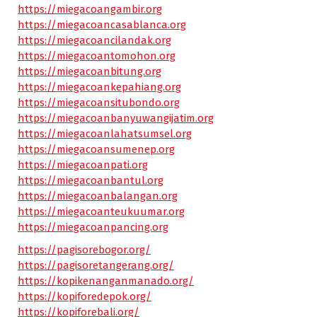
https://miegacoangambir.org
https://miegacoancasablanca.org
https://miegacoancilandak.org
https://miegacoantomohon.org
https://miegacoanbitung.org
https://miegacoankepahiang.org
https://miegacoansitubondo.org
https://miegacoanbanyuwangijatim.org
https://miegacoanlahatsumsel.org
https://miegacoansumenep.org
https://miegacoanpati.org
https://miegacoanbantul.org
https://miegacoanbalangan.org
https://miegacoanteukuumar.org
https://miegacoanpancing.org
https://pagisorebogor.org/
https://pagisoretangerang.org/
https://kopikenanganmanado.org/
https://kopiforedepok.org/
https://kopiforebali.org/