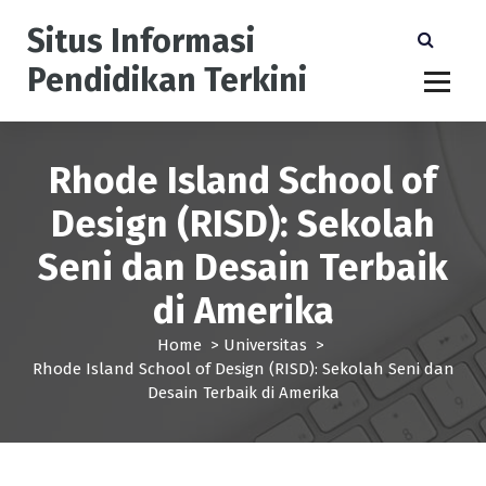
S
Situs Informasi
k
i
Pendidikan Terkini
p
t
o
c
Rhode Island School of
o
n
Design (RISD): Sekolah
t
e
Seni dan Desain Terbaik
n
t
di Amerika
Home
>
Universitas
>
Rhode Island School of Design (RISD): Sekolah Seni dan
Desain Terbaik di Amerika