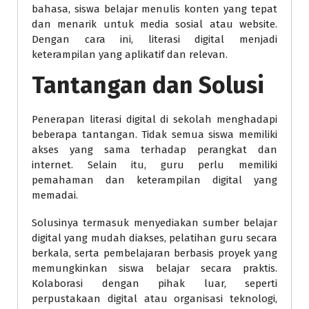
bahasa, siswa belajar menulis konten yang tepat
dan menarik untuk media sosial atau website.
Dengan cara ini, literasi digital menjadi
keterampilan yang aplikatif dan relevan.
Tantangan dan Solusi
Penerapan literasi digital di sekolah menghadapi
beberapa tantangan. Tidak semua siswa memiliki
akses yang sama terhadap perangkat dan
internet. Selain itu, guru perlu memiliki
pemahaman dan keterampilan digital yang
memadai.
Solusinya termasuk menyediakan sumber belajar
digital yang mudah diakses, pelatihan guru secara
berkala, serta pembelajaran berbasis proyek yang
memungkinkan siswa belajar secara praktis.
Kolaborasi dengan pihak luar, seperti
perpustakaan digital atau organisasi teknologi,