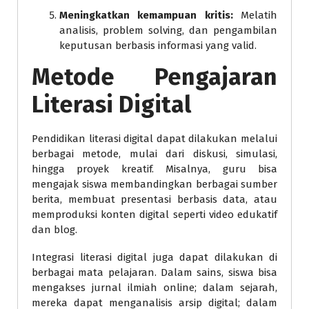
Meningkatkan kemampuan kritis:
Melatih
analisis, problem solving, dan pengambilan
keputusan berbasis informasi yang valid.
Metode Pengajaran
Literasi Digital
Pendidikan literasi digital dapat dilakukan melalui
berbagai metode, mulai dari diskusi, simulasi,
hingga proyek kreatif. Misalnya, guru bisa
mengajak siswa membandingkan berbagai sumber
berita, membuat presentasi berbasis data, atau
memproduksi konten digital seperti video edukatif
dan blog.
Integrasi literasi digital juga dapat dilakukan di
berbagai mata pelajaran. Dalam sains, siswa bisa
mengakses jurnal ilmiah online; dalam sejarah,
mereka dapat menganalisis arsip digital; dalam