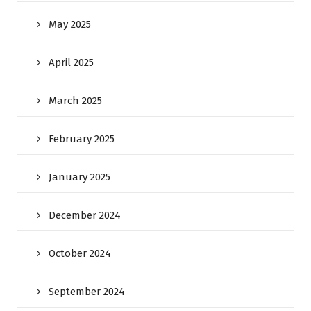
May 2025
April 2025
March 2025
February 2025
January 2025
December 2024
October 2024
September 2024