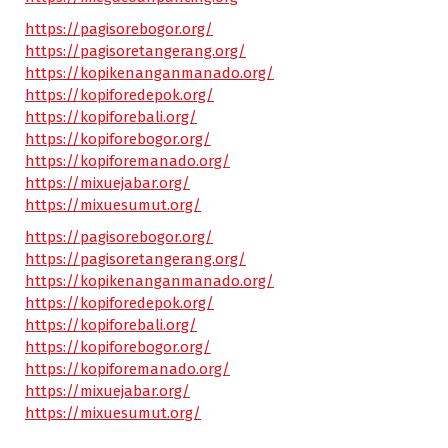
https://pagisorebogor.org/
https://pagisoretangerang.org/
https://kopikenanganmanado.org/
https://kopiforedepok.org/
https://kopiforebali.org/
https://kopiforebogor.org/
https://kopiforemanado.org/
https://mixuejabar.org/
https://mixuesumut.org/
https://pagisorebogor.org/
https://pagisoretangerang.org/
https://kopikenanganmanado.org/
https://kopiforedepok.org/
https://kopiforebali.org/
https://kopiforebogor.org/
https://kopiforemanado.org/
https://mixuejabar.org/
https://mixuesumut.org/