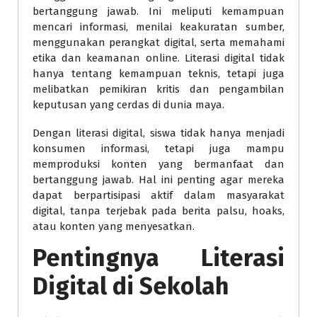
bertanggung jawab. Ini meliputi kemampuan
mencari informasi, menilai keakuratan sumber,
menggunakan perangkat digital, serta memahami
etika dan keamanan online. Literasi digital tidak
hanya tentang kemampuan teknis, tetapi juga
melibatkan pemikiran kritis dan pengambilan
keputusan yang cerdas di dunia maya.
Dengan literasi digital, siswa tidak hanya menjadi
konsumen informasi, tetapi juga mampu
memproduksi konten yang bermanfaat dan
bertanggung jawab. Hal ini penting agar mereka
dapat berpartisipasi aktif dalam masyarakat
digital, tanpa terjebak pada berita palsu, hoaks,
atau konten yang menyesatkan.
Pentingnya Literasi
Digital di Sekolah