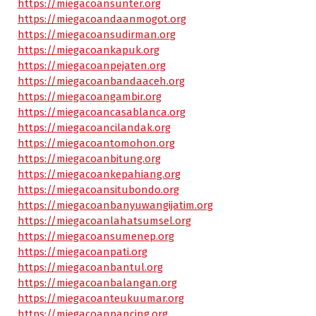
https://miegacoansunter.org
https://miegacoandaanmogot.org
https://miegacoansudirman.org
https://miegacoankapuk.org
https://miegacoanpejaten.org
https://miegacoanbandaaceh.org
https://miegacoangambir.org
https://miegacoancasablanca.org
https://miegacoancilandak.org
https://miegacoantomohon.org
https://miegacoanbitung.org
https://miegacoankepahiang.org
https://miegacoansitubondo.org
https://miegacoanbanyuwangijatim.org
https://miegacoanlahatsumsel.org
https://miegacoansumenep.org
https://miegacoanpati.org
https://miegacoanbantul.org
https://miegacoanbalangan.org
https://miegacoanteukuumar.org
https://miegacoanpancing.org