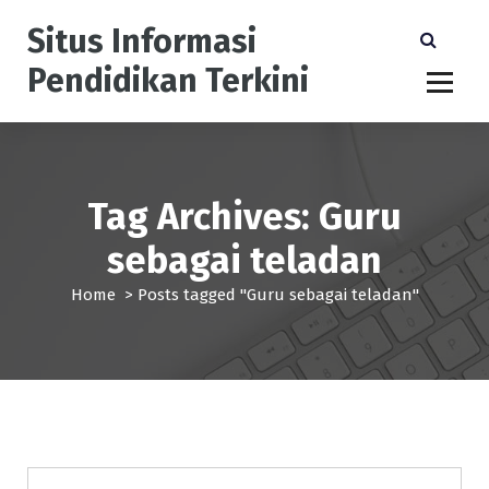
S
Situs Informasi
k
i
Pendidikan Terkini
p
t
o
c
o
n
Tag Archives: Guru
t
sebagai teladan
e
n
Home
>
Posts tagged "Guru sebagai teladan"
t
Pendidikan