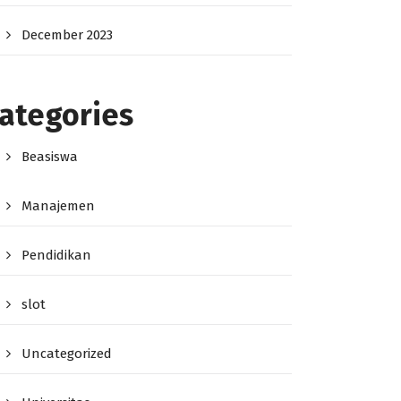
December 2023
ategories
Beasiswa
Manajemen
Pendidikan
slot
Uncategorized