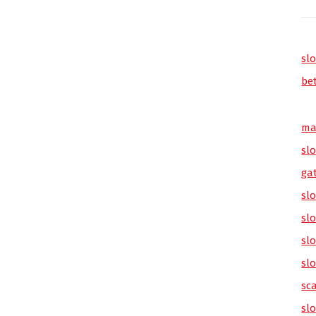
sl
be
ma
sl
ga
slo
slo
slo
slo
sc
sl