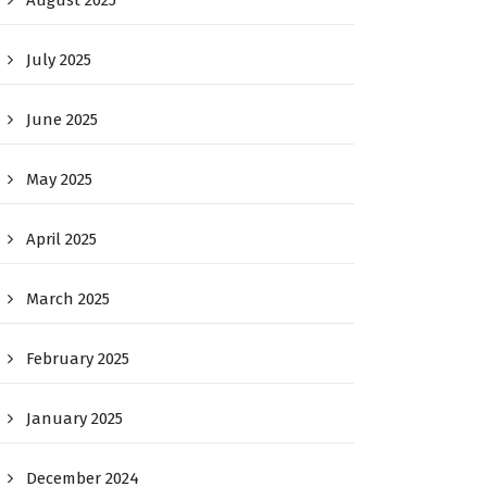
August 2025
July 2025
June 2025
May 2025
April 2025
March 2025
February 2025
January 2025
December 2024