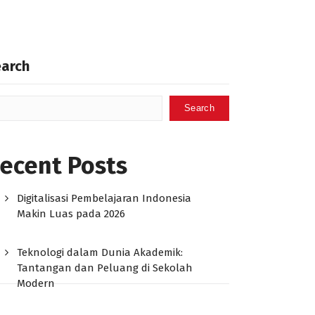
earch
Search
ecent Posts
Digitalisasi Pembelajaran Indonesia
Makin Luas pada 2026
Teknologi dalam Dunia Akademik:
Tantangan dan Peluang di Sekolah
Modern