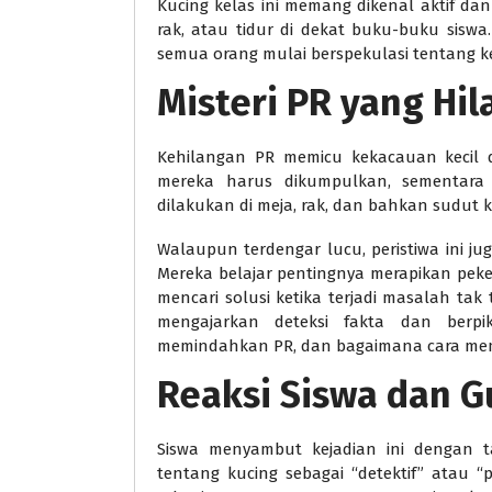
Kucing kelas ini memang dikenal aktif dan
rak, atau tidur di dekat buku-buku siswa.
semua orang mulai berspekulasi tentang ket
Misteri PR yang Hil
Kehilangan PR memicu kekacauan kecil d
mereka harus dikumpulkan, sementara
dilakukan di meja, rak, dan bahkan sudut ke
Walaupun terdengar lucu, peristiwa ini 
Mereka belajar pentingnya merapikan pek
mencari solusi ketika terjadi masalah t
mengajarkan deteksi fakta dan berpi
memindahkan PR, dan bagaimana cara memast
Reaksi Siswa dan G
Siswa menyambut kejadian ini dengan t
tentang kucing sebagai “detektif” atau