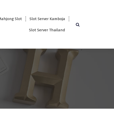
Mahjong Slot
Slot Server Kamboja
Slot Server Thailand