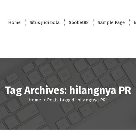
Home
Situs judi bola
Sbobet88
Sample Page
Tag Archives: hilangnya PR
Home
>
Posts tagged "hilangnya PR"