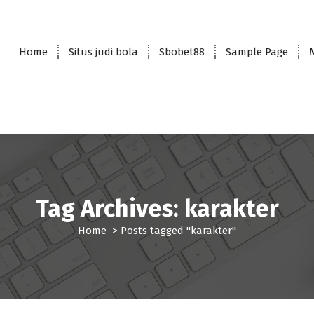
Home
Situs judi bola
Sbobet88
Sample Page
Tag Archives: karakter
Home
>
Posts tagged "karakter"