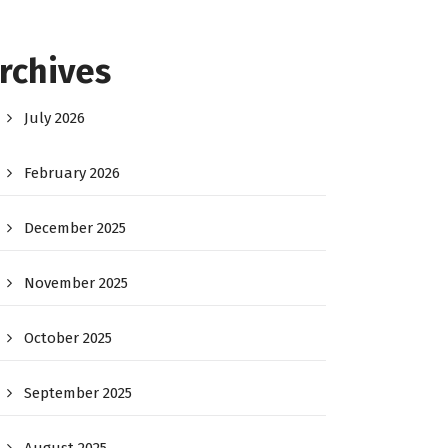
rchives
July 2026
February 2026
December 2025
November 2025
October 2025
September 2025