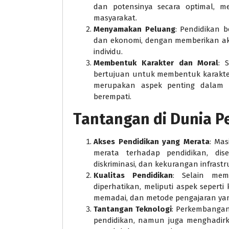
dan potensinya secara optimal, 
masyarakat.
Menyamakan Peluang
: Pendidikan b
dan ekonomi, dengan memberikan ak
individu.
Membentuk Karakter dan Moral
: 
bertujuan untuk membentuk karakter
merupakan aspek penting dalam
berempati.
Tantangan di Dunia P
Akses Pendidikan yang Merata
: Ma
merata terhadap pendidikan, dise
diskriminasi, dan kekurangan infrastr
Kualitas Pendidikan
: Selain mem
diperhatikan, meliputi aspek seperti 
memadai, dan metode pengajaran yang
Tantangan Teknologi
: Perkembanga
pendidikan, namun juga menghadirk