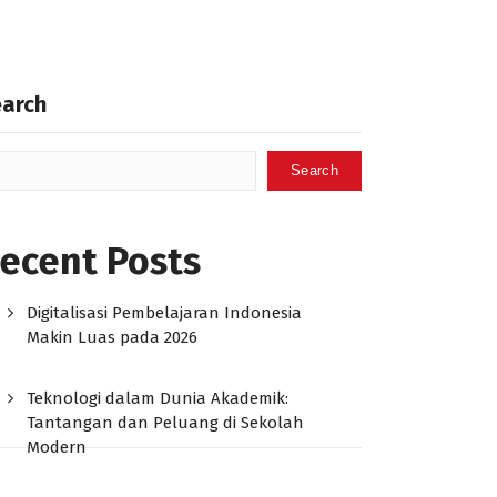
earch
Search
ecent Posts
Digitalisasi Pembelajaran Indonesia
Makin Luas pada 2026
Teknologi dalam Dunia Akademik:
Tantangan dan Peluang di Sekolah
Modern