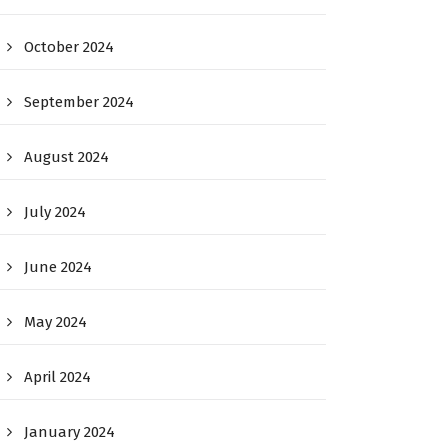
October 2024
September 2024
August 2024
July 2024
June 2024
May 2024
April 2024
January 2024