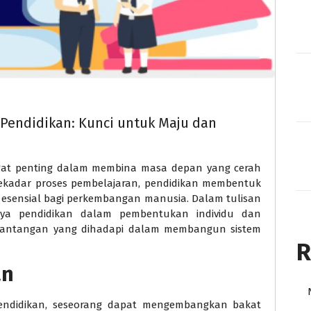
endidikan: Kunci untuk Maju dan
t penting dalam membina masa depan yang cerah
 sekadar proses pembelajaran, pendidikan membentuk
ng esensial bagi perkembangan manusia. Dalam tulisan
gnya pendidikan dalam pembentukan individu dan
-tantangan yang dihadapi dalam membangun sistem
R
an
pendidikan, seseorang dapat mengembangkan bakat