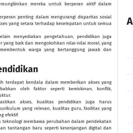
memungkinkan mereka untuk berperan aktif dalam
erperan penting dalam mengurangi disparitas sosial
A
ses yang setara terhadap kesempatan untuk semua
Selain menyediakan pengetahuan, pendidikan juga
 yang baik dan mengokohkan nilai-nilai moral, yang
 membentuk warga yang bertanggung jawab dan
endidikan
sih terdapat kendala dalam memberikan akses yang
babkan oleh faktor seperti kemiskinan, konflik,
uktur.
astikan akses, kualitas pendidikan juga harus
kurikulum yang relevan, kualitas guru, fasilitas yang
 efektif.
n teknologi membawa perubahan dalam pendekatan
an tantangan baru seperti kesenjangan digital dan