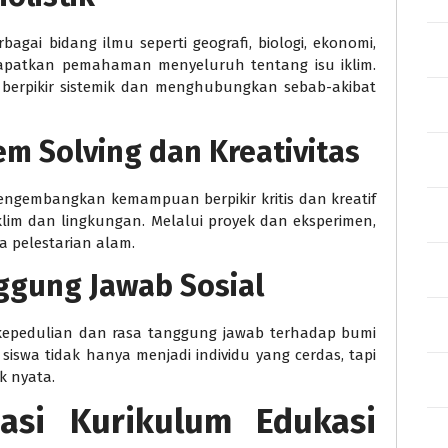
agai bidang ilmu seperti geografi, biologi, ekonomi,
dapatkan pemahaman menyeluruh tentang isu iklim.
 berpikir sistemik dan menghubungkan sebab-akibat
em Solving dan Kreativitas
engembangkan kemampuan berpikir kritis dan kreatif
lim dan lingkungan. Melalui proyek dan eksperimen,
ya pelestarian alam.
ggung Jawab Sosial
kepedulian dan rasa tanggung jawab terhadap bumi
siswa tidak hanya menjadi individu yang cerdas, tapi
k nyata.
asi Kurikulum Edukasi