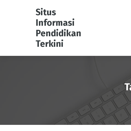
S
k
Situs
i
Informasi
p
t
Pendidikan
o
Terkini
c
o
n
t
e
n
t
T