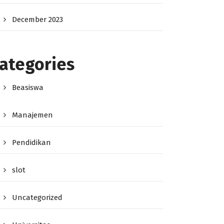
December 2023
ategories
Beasiswa
Manajemen
Pendidikan
slot
Uncategorized