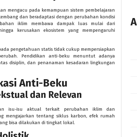
idikan mengacu pada kemampuan sistem pembelajaran
rkembang dan beradaptasi dengan perubahan kondisi
A
erubahan iklim membawa dampak luas mulai dari
, hingga kerusakan ekosistem yang mempengaruhi
pada pengetahuan statis tidak cukup mempersiapkan
berubah. Pendidikan anti-beku menuntut adanya
 lintas disiplin, dan penanaman kesadaran lingkungan
kasi Anti-Beku
ekstual dan Relevan
an isu-isu aktual terkait perubahan iklim dan
ang mengajarkan tentang siklus karbon, efek rumah
ang bisa dilakukan di tingkat lokal.
Holistik