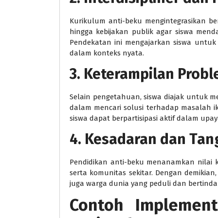
Kurikulum anti-beku mengintegrasikan berb
hingga kebijakan publik agar siswa men
Pendekatan ini mengajarkan siswa untuk
dalam konteks nyata.
3. Keterampilan Probl
Selain pengetahuan, siswa diajak untuk m
dalam mencari solusi terhadap masalah ik
siswa dapat berpartisipasi aktif dalam upa
4. Kesadaran dan Tan
Pendidikan anti-beku menanamkan nilai 
serta komunitas sekitar. Dengan demikian, 
juga warga dunia yang peduli dan bertinda
Contoh Implement