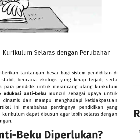
i Kurikulum Selaras dengan Perubahan
berikan tantangan besar bagi sistem pendidikan di
stabil, bencana ekologis yang kerap terjadi, serta
a para pendidik untuk merancang ulang kurikulum
ep
edukasi anti-beku
muncul sebagai upaya untuk
g dinamis dan mampu menghadapi ketidakpastian
tikel ini membahas pentingnya pendidikan yang
R
a kurikulum dapat disusun agar lebih selaras dengan
ngan.
nti-Beku Diperlukan?