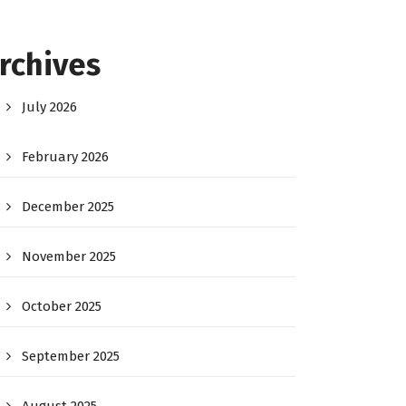
rchives
July 2026
February 2026
December 2025
November 2025
October 2025
September 2025