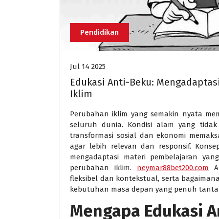
Pendidikan
Jul 14 2025
Edukasi Anti-Beku: Mengadaptas
Iklim
Perubahan iklim yang semakin nyata mem
seluruh dunia. Kondisi alam yang tidak 
transformasi sosial dan ekonomi memaks
agar lebih relevan dan responsif. Kons
mengadaptasi materi pembelajaran yan
perubahan iklim.
neymar88bet200.com
Ar
fleksibel dan kontekstual, serta bagaiman
kebutuhan masa depan yang penuh tanta
Mengapa Edukasi A