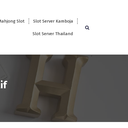
Mahjong Slot
Slot Server Kamboja
Slot Server Thailand
if