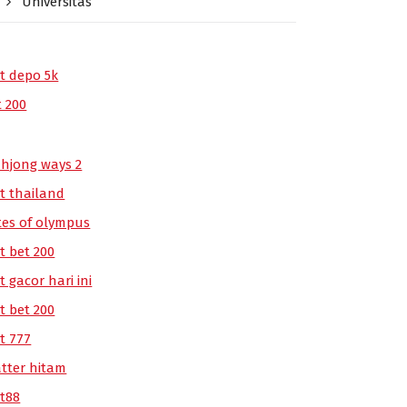
Universitas
ot depo 5k
t 200
hjong ways 2
ot thailand
tes of olympus
t bet 200
t gacor hari ini
t bet 200
t 777
atter hitam
ot88