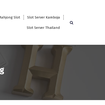
Mahjong Slot
Slot Server Kamboja
Slot Server Thailand
ng