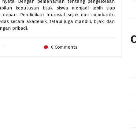
a nyata. Dengan pemahaman tentang pengelolaan
bilan keputusan bijak, siswa menjadi lebih siap
depan. Pendidikan finansial sejak dini membantu
as secara akademik, tetapi juga mandiri, bijak, dan
gan pribadi.
C
0 Comments