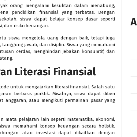
yak orang mengalami kesulitan dalam menabung,
rena pendidikan finansial yang terbatas. Dengan
A
 sekolah, siswa dapat belajar konsep dasar seperti
i, dan risiko keuangan.
ntu siswa mengelola uang dengan baik, tetapi juga
tanggung jawab, dan disiplin. Siswa yang memahami
putusan cerdas, menghindari jebakan konsumtif, dan
atang.
n Literasi Finansial
e untuk mengajarkan literasi finansial. Salah satu
ran berbasis praktik. Misalnya, siswa dapat diberi
t anggaran, atau mengikuti permainan pasar yang
engan mata pelajaran lain seperti matematika, ekonomi,
siswa memahami konsep keuangan secara holistik.
abungan atau investasi dapat dikaitkan dengan