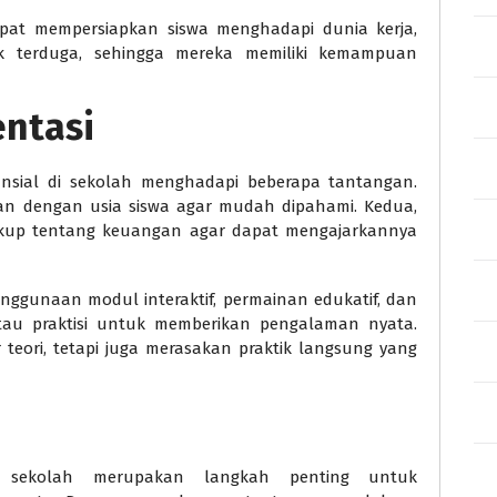
h dapat mempersiapkan siswa menghadapi dunia kerja,
ak terduga, sehingga mereka memiliki kemampuan
ntasi
nansial di sekolah menghadapi beberapa tantangan.
ikan dengan usia siswa agar mudah dipahami. Kedua,
kup tentang keuangan agar dapat mengajarkannya
nggunaan modul interaktif, permainan edukatif, dan
au praktisi untuk memberikan pengalaman nyata.
r teori, tetapi juga merasakan praktik langsung yang
l di sekolah merupakan langkah penting untuk