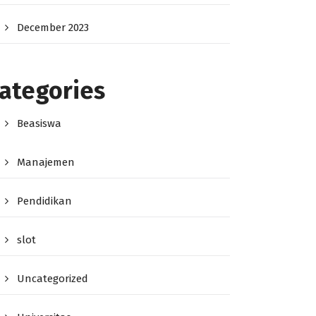
December 2023
ategories
Beasiswa
Manajemen
Pendidikan
slot
Uncategorized