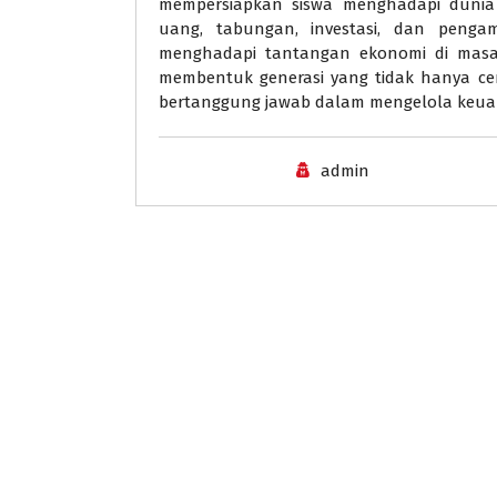
mempersiapkan siswa menghadapi duni
uang, tabungan, investasi, dan pengam
menghadapi tantangan ekonomi di masa 
membentuk generasi yang tidak hanya cerd
bertanggung jawab dalam mengelola keuan
admin