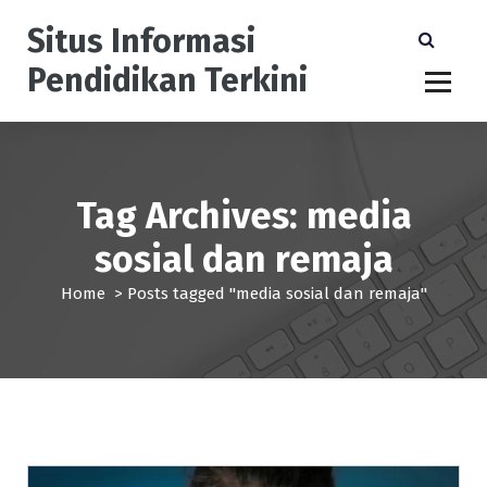
S
Situs Informasi
k
i
Pendidikan Terkini
p
t
o
c
o
n
Tag Archives: media
t
sosial dan remaja
e
n
Home
>
Posts tagged "media sosial dan remaja"
t