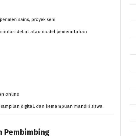
perimen sains, proyek seni
l, simulasi debat atau model pemerintahan
an online
erampilan digital, dan kemampuan mandiri siswa.
dan Pembimbing