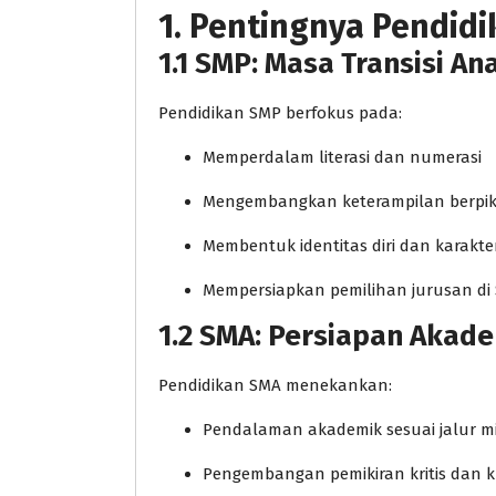
1. Pentingnya Pendid
1.1 SMP: Masa Transisi A
Pendidikan SMP berfokus pada:
Memperdalam literasi dan numerasi
Mengembangkan keterampilan berpikir
Membentuk identitas diri dan karakte
Mempersiapkan pemilihan jurusan di
1.2 SMA: Persiapan Akad
Pendidikan SMA menekankan:
Pendalaman akademik sesuai jalur min
Pengembangan pemikiran kritis dan kr