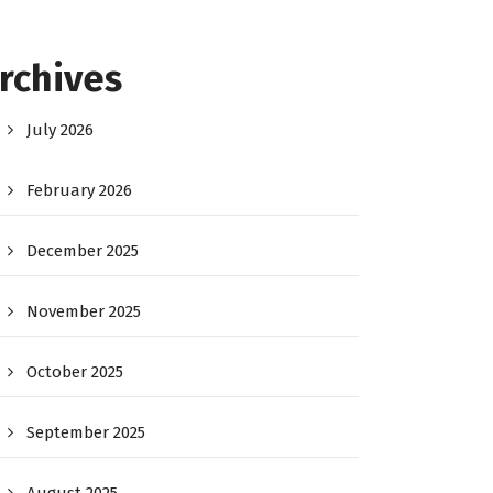
rchives
July 2026
February 2026
December 2025
November 2025
October 2025
September 2025