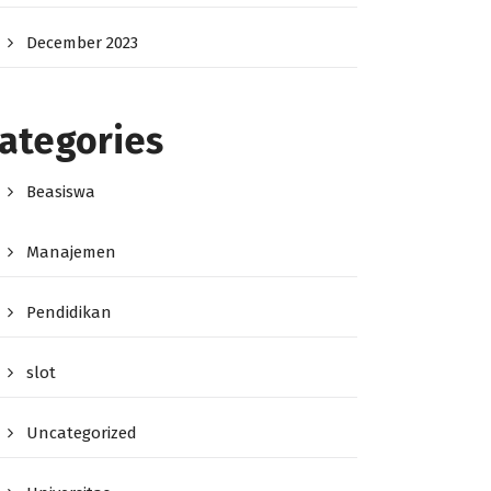
December 2023
ategories
Beasiswa
Manajemen
Pendidikan
slot
Uncategorized