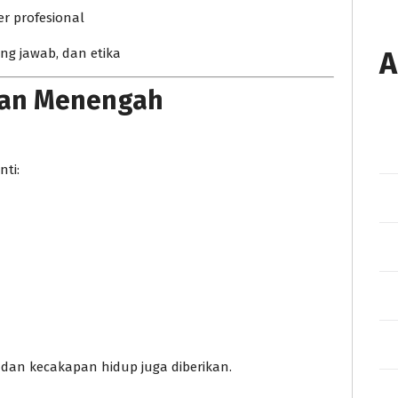
er profesional
g jawab, dan etika
A
ikan Menengah
ti:
 dan kecakapan hidup juga diberikan.