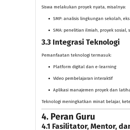
Siswa melakukan proyek nyata, misalnya:
SMP: analisis lingkungan sekolah, eks
SMA: penelitian ilmiah, proyek sosia
3.3 Integrasi Teknologi
Pemanfaatan teknologi termasuk:
Platform digital dan e-learning
Video pembelajaran interaktif
Aplikasi manajemen proyek dan latih
Teknologi meningkatkan minat belajar, ket
4. Peran Guru
4.1 Fasilitator, Mentor, 