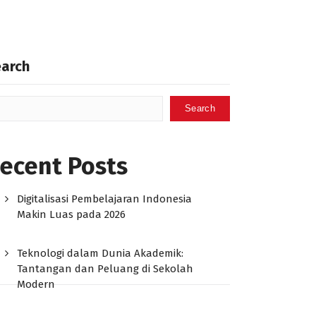
earch
Search
ecent Posts
Digitalisasi Pembelajaran Indonesia
Makin Luas pada 2026
Teknologi dalam Dunia Akademik:
Tantangan dan Peluang di Sekolah
Modern