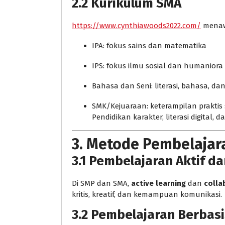
2.2 Kurikulum SMA
https://www.cynthiawoods2022.com/
menawa
IPA: fokus sains dan matematika
IPS: fokus ilmu sosial dan humaniora
Bahasa dan Seni: literasi, bahasa, dan
SMK/Kejuaraan: keterampilan praktis 
Pendidikan karakter, literasi digital
3. Metode Pembelajar
3.1 Pembelajaran Aktif da
Di SMP dan SMA,
active learning
dan
colla
kritis, kreatif, dan kemampuan komunikasi.
3.2 Pembelajaran Berbasi