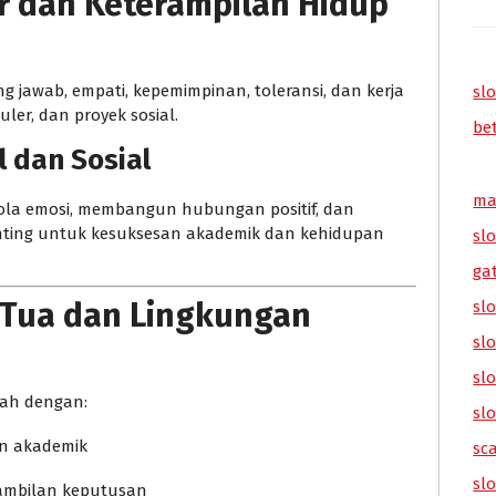
er dan Keterampilan Hidup
ng jawab, empati, kepemimpinan, toleransi, dan kerja
sl
ler, dan proyek sosial.
be
 dan Sosial
ma
ola emosi, membangun hubungan positif, dan
penting untuk kesuksesan akademik dan kehidupan
sl
ga
g Tua dan Lingkungan
slo
slo
slo
ah dengan:
slo
an akademik
sc
sl
gambilan keputusan