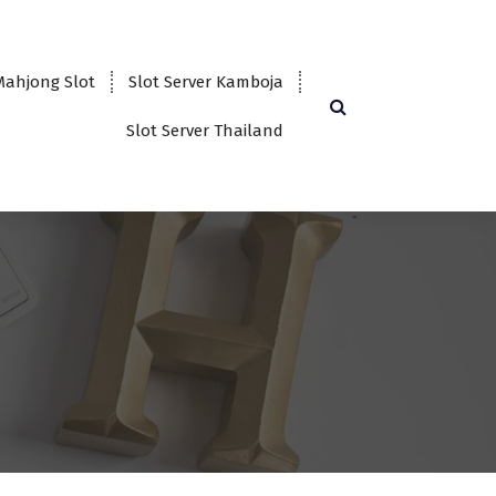
Mahjong Slot
Slot Server Kamboja
Slot Server Thailand