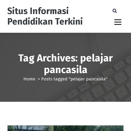
S
Situs Informasi
k
i
Pendidikan Terkini
p
t
o
c
o
n
Tag Archives: pelajar
t
pancasila
e
n
Home
>
Posts tagged "pelajar pancasila"
t