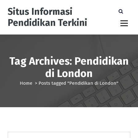
S
Situs Informasi
k
i
Pendidikan Terkini
p
t
o
c
o
n
Tag Archives: Pendidikan
t
di London
e
n
Home
>
Posts tagged "Pendidikan di London"
t
Pendidikan