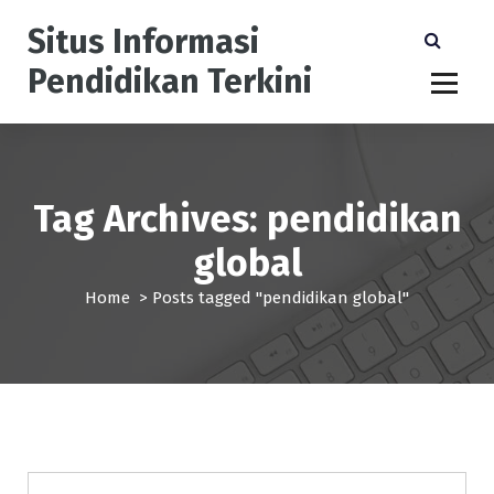
S
Situs Informasi
k
i
Pendidikan Terkini
p
t
o
c
o
n
Tag Archives: pendidikan
t
global
e
n
Home
>
Posts tagged "pendidikan global"
t
Beasiswa
Pendidikan
Universitas