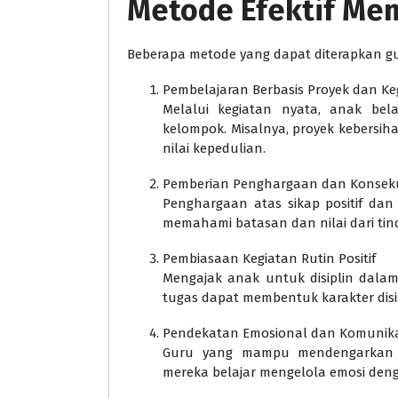
Metode Efektif Me
Beberapa metode yang dapat diterapkan g
Pembelajaran Berbasis Proyek dan Keg
Melalui kegiatan nyata, anak be
kelompok. Misalnya, proyek kebersih
nilai kepedulian.
Pemberian Penghargaan dan Konseku
Penghargaan atas sikap positif da
memahami batasan dan nilai dari ti
Pembiasaan Kegiatan Rutin Positif
Mengajak anak untuk disiplin dalam
tugas dapat membentuk karakter disip
Pendekatan Emosional dan Komunika
Guru yang mampu mendengarkan
mereka belajar mengelola emosi deng