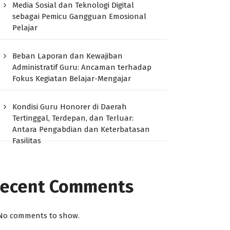
Media Sosial dan Teknologi Digital
sebagai Pemicu Gangguan Emosional
Pelajar
Beban Laporan dan Kewajiban
Administratif Guru: Ancaman terhadap
Fokus Kegiatan Belajar-Mengajar
Kondisi Guru Honorer di Daerah
Tertinggal, Terdepan, dan Terluar:
Antara Pengabdian dan Keterbatasan
Fasilitas
ecent Comments
No comments to show.