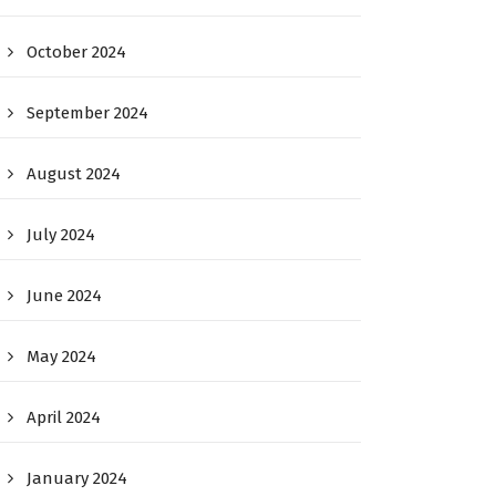
October 2024
September 2024
August 2024
July 2024
June 2024
May 2024
April 2024
January 2024