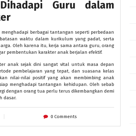
Dihadapi Guru dalam
er
ga menghadapi berbagai tantangan seperti perbedaan
erbatasan waktu dalam kurikulum yang padat, serta
rga. Oleh karena itu, kerja sama antara guru, orang
ar pembentukan karakter anak berjalan efektif.
r anak sejak dini sangat vital untuk masa depan
metode pembelajaran yang tepat, dan suasana kelas
 nilai-nilai positif yang akan membimbing anak
n siap menghadapi tantangan kehidupan. Oleh sebab
ergi dengan orang tua perlu terus dikembangkan demi
h dasar.
0 Comments