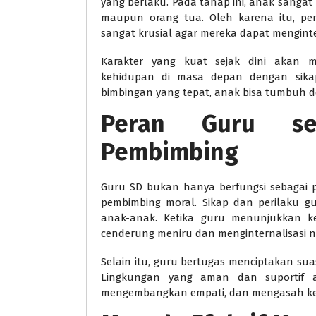
yang berlaku. Pada tahap ini, anak sangat
maupun orang tua. Oleh karena itu, pem
sangat krusial agar mereka dapat mengintern
Karakter yang kuat sejak dini akan
kehidupan di masa depan dengan sikap
bimbingan yang tepat, anak bisa tumbuh d
Peran Guru se
Pembimbing
Guru SD bukan hanya berfungsi sebagai p
pembimbing moral. Sikap dan perilaku g
anak-anak. Ketika guru menunjukkan ke
cenderung meniru dan menginternalisasi nil
Selain itu, guru bertugas menciptakan su
Lingkungan yang aman dan suportif a
mengembangkan empati, dan mengasah ke