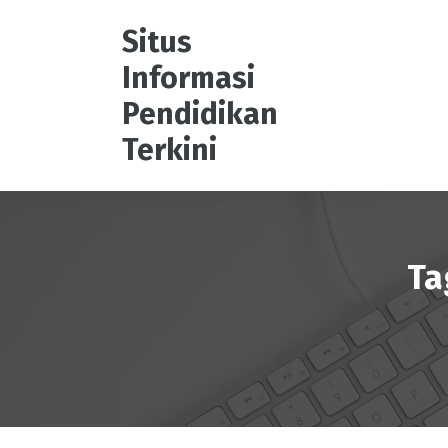
S
k
Situs
i
Informasi
p
t
Pendidikan
o
Terkini
c
o
n
t
e
n
Ta
t