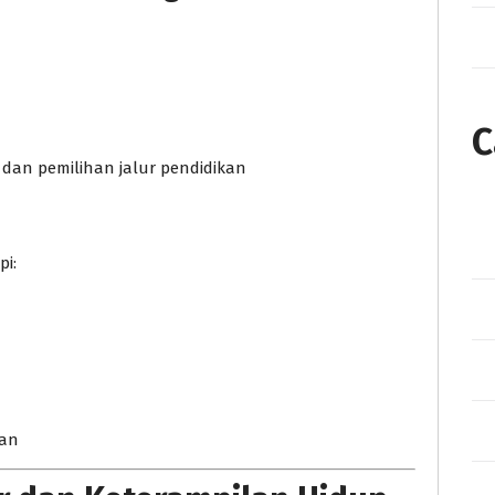
C
an pemilihan jalur pendidikan
i:
nan