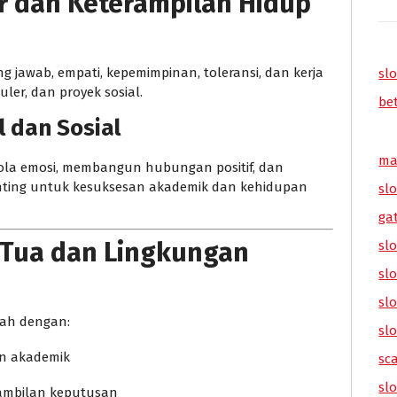
er dan Keterampilan Hidup
ng jawab, empati, kepemimpinan, toleransi, dan kerja
sl
ler, dan proyek sosial.
be
 dan Sosial
ma
ola emosi, membangun hubungan positif, dan
penting untuk kesuksesan akademik dan kehidupan
sl
ga
g Tua dan Lingkungan
slo
slo
slo
ah dengan:
slo
an akademik
sc
sl
gambilan keputusan