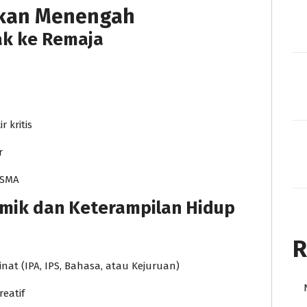
ikan Menengah
nak ke Remaja
 kritis
r
 SMA
emik dan Keterampilan Hidup
R
at (IPA, IPS, Bahasa, atau Kejuruan)
eatif