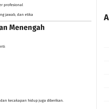
er profesional
g jawab, dan etika
A
ikan Menengah
ti:
 dan kecakapan hidup juga diberikan.