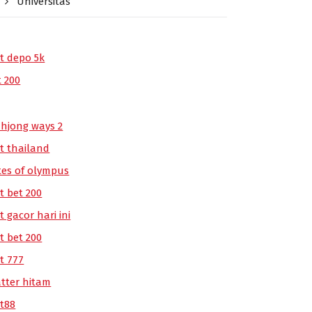
Universitas
ot depo 5k
t 200
hjong ways 2
ot thailand
tes of olympus
t bet 200
t gacor hari ini
t bet 200
t 777
atter hitam
ot88