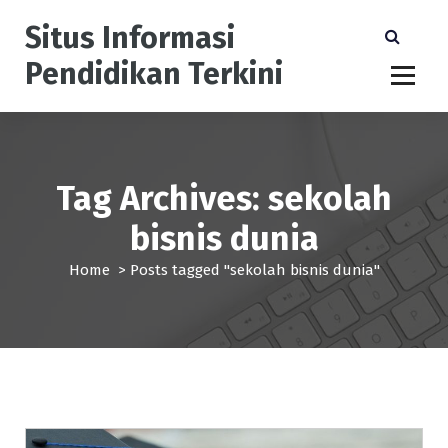
S
Situs Informasi
k
i
Pendidikan Terkini
p
t
o
c
o
n
Tag Archives: sekolah
t
bisnis dunia
e
n
Home
>
Posts tagged "sekolah bisnis dunia"
t