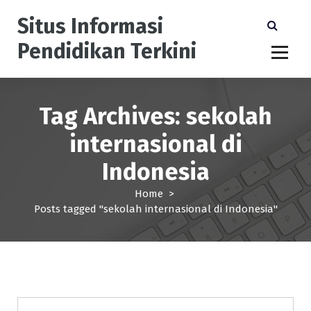
S
Situs Informasi
k
i
Pendidikan Terkini
p
t
o
c
Tag Archives: sekolah
o
n
internasional di
t
e
Indonesia
n
t
Home
>
Posts tagged "sekolah internasional di Indonesia"
Pendidikan