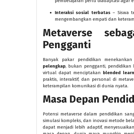
pembelajaran perlu diadaptasi agar ef
Interaksi sosial terbatas
– Siswa t
mengembangkan empati dan keteramp
Metaverse sebag
Pengganti
Banyak pakar pendidikan menekankan
pelengkap
, bukan pengganti, pendidikan 
virtual dapat menciptakan
blended learn
praktis, interaktif, dan personal di metave
keterampilan komunikasi di dunia nyata.
Masa Depan Pendid
Potensi metaverse dalam pendidikan sang
simulasi kompleks, dan inovasi metode bela
dapat menjadi lebih adaptif, menyesuaika
masa depan, dunia maya mungkin menjad