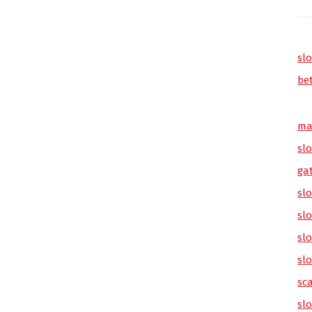
sl
be
ma
sl
ga
slo
slo
slo
slo
sc
sl