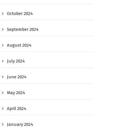
October 2024
September 2024
August 2024
July 2024
June 2024
May 2024
April 2024
January 2024