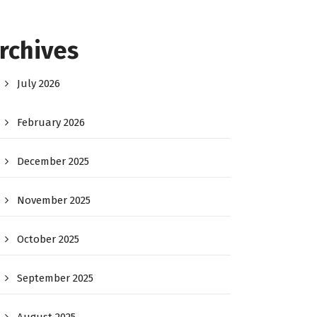
rchives
July 2026
February 2026
December 2025
November 2025
October 2025
September 2025