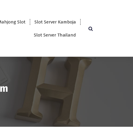
Mahjong Slot
Slot Server Kamboja
Slot Server Thailand
am