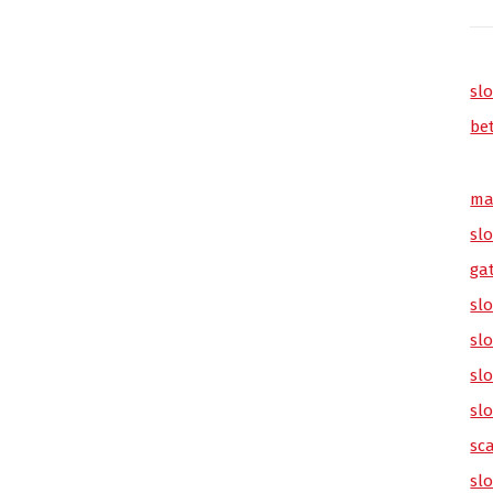
sl
be
ma
sl
ga
slo
slo
slo
slo
sc
sl