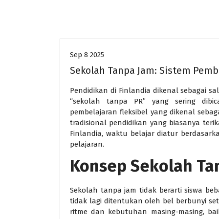
Pendidikan
Sep 8 2025
Sekolah Tanpa Jam: Sistem Pembel
Pendidikan di Finlandia dikenal sebagai sal
“sekolah tanpa PR” yang sering dibi
pembelajaran fleksibel yang dikenal seba
tradisional pendidikan yang biasanya teri
Finlandia, waktu belajar diatur berdasa
pelajaran.
Konsep Sekolah Ta
Sekolah tanpa jam tidak berarti siswa beb
tidak lagi ditentukan oleh bel berbunyi se
ritme dan kebutuhan masing-masing, bai