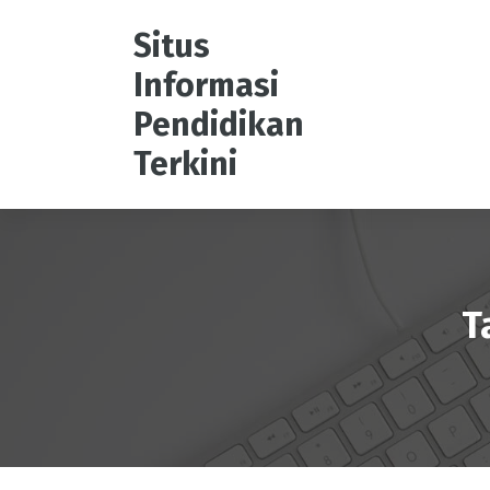
S
k
Situs
i
Informasi
p
t
Pendidikan
o
Terkini
c
o
n
t
e
n
t
T