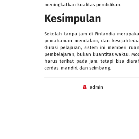
meningkatkan kualitas pendidikan.
Kesimpulan
Sekolah tanpa jam di Finlandia merupakan
pemahaman mendalam, dan kesejahteraa
durasi pelajaran, sistem ini memberi ru
pembelajaran, bukan kuantitas waktu. Mo
harus terikat pada jam, tetapi bisa di
cerdas, mandiri, dan seimbang.
admin