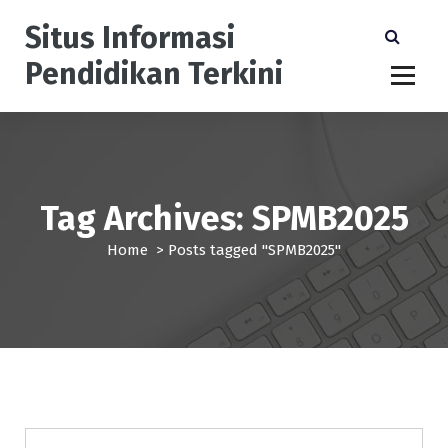
S
Situs Informasi
k
i
Pendidikan Terkini
p
t
o
c
o
n
Tag Archives: SPMB2025
t
e
Home
>
Posts tagged "SPMB2025"
n
t
Pendidikan