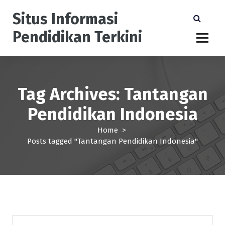
S
Situs Informasi
k
i
Pendidikan Terkini
p
t
o
c
o
Tag Archives: Tantangan
n
t
Pendidikan Indonesia
e
n
Home
>
t
Posts tagged "Tantangan Pendidikan Indonesia"
Pendidikan