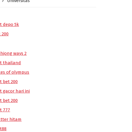
Universitas
ot depo 5k
t 200
hjong ways 2
ot thailand
tes of olympus
t bet 200
t gacor hari ini
t bet 200
t 777
atter hitam
ot88