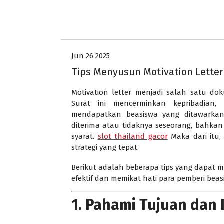
Pendidikan
Jun 26 2025
Tips Menyusun Motivation Lette
Motivation letter menjadi salah satu d
Surat ini mencerminkan kepribadian
mendapatkan beasiswa yang ditawarkan. 
diterima atau tidaknya seseorang, bahkan
syarat.
slot thailand gacor
Maka dari itu,
strategi yang tepat.
Berikut adalah beberapa tips yang dapat
efektif dan memikat hati para pemberi beas
1. Pahami Tujuan dan 