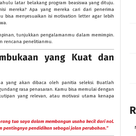
ahulu latar belakang program beasiswa yang dituju.
misi mereka? Apa yang mereka cari dari penerima
bisa menyesuaikan isi motivation letter agar lebih
swa.
mimpinan, tunjukkan pengalamanmu dalam memimpin.
an rencana penelitianmu.
embukaan yang Kuat dan
 yang akan dibaca oleh panitia seleksi. Buatlah
gundang rasa penasaran. Kamu bisa memulai dengan
 kutipan yang relevan, atau motivasi utama kenapa
R
orang tua saya dalam membangun usaha kecil dari nol.
dan pentingnya pendidikan sebagai jalan perubahan.”