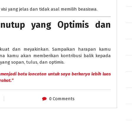
si yang jelas dan tidak asal memilih beasiswa.
enutup yang Optimis dan
 kuat dan meyakinkan. Sampaikan harapan kamu
na kamu akan memberikan kontribusi balik kepada
yang sopan, tulus, dan optimis.
enjadi batu loncatan untuk saya berkarya lebih luas
rakat.”
0 Comments