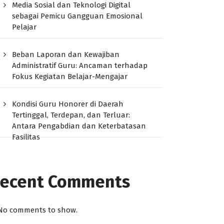
Media Sosial dan Teknologi Digital
sebagai Pemicu Gangguan Emosional
Pelajar
Beban Laporan dan Kewajiban
Administratif Guru: Ancaman terhadap
Fokus Kegiatan Belajar-Mengajar
Kondisi Guru Honorer di Daerah
Tertinggal, Terdepan, dan Terluar:
Antara Pengabdian dan Keterbatasan
Fasilitas
ecent Comments
No comments to show.