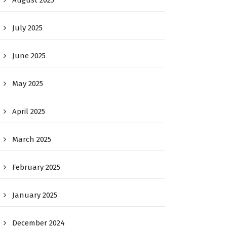
August 2025
July 2025
June 2025
May 2025
April 2025
March 2025
February 2025
January 2025
December 2024