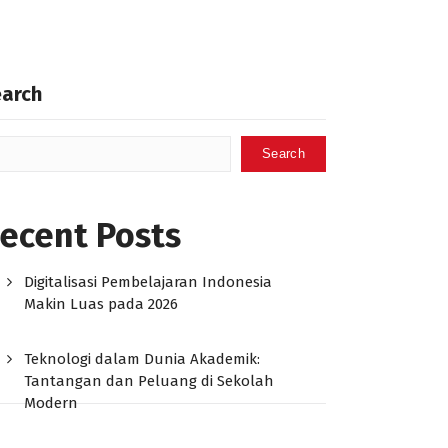
earch
Search
ecent Posts
Digitalisasi Pembelajaran Indonesia
Makin Luas pada 2026
Teknologi dalam Dunia Akademik:
Tantangan dan Peluang di Sekolah
Modern