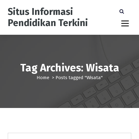
S
Situs Informasi
k
i
Pendidikan Terkini
p
t
o
c
o
n
Tag Archives: Wisata
t
e
Home
>
Posts tagged "Wisata"
n
t
Pendidikan