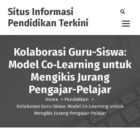
S
Situs Informasi
k
i
Pendidikan Terkini
p
t
o
c
Kolaborasi Guru-Siswa:
o
n
Model Co‑Learning untuk
t
e
Mengikis Jurang
n
t
Pengajar-Pelajar
Home
>
Pendidikan
>
Kolaborasi Guru-Siswa: Model Co‑Learning untuk
Mengikis Jurang Pengajar-Pelajar