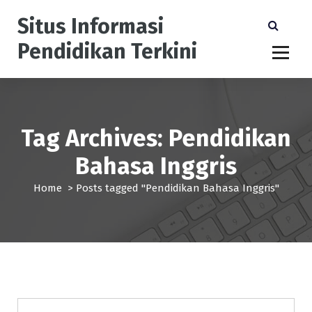
S
Situs Informasi
k
i
Pendidikan Terkini
p
t
o
c
o
n
Tag Archives: Pendidikan
t
Bahasa Inggris
e
n
Home
>
Posts tagged "Pendidikan Bahasa Inggris"
t
Pendidikan