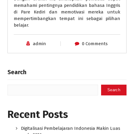
memahami pentingnya pendidikan bahasa Inggris
di Pare Kediri dan memotivasi mereka untuk
mempertimbangkan tempat ini sebagai pilihan
belajar.
admin
0 Comments
Search
Search
Recent Posts
Digitalisasi Pembelajaran Indonesia Makin Luas