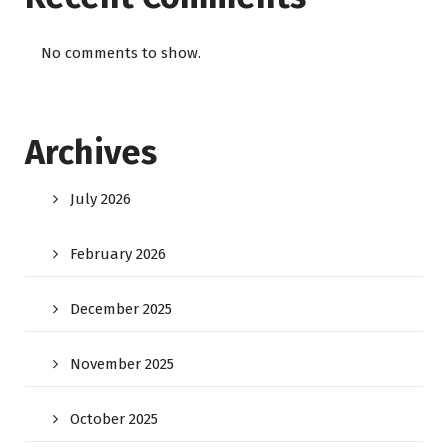
No comments to show.
Archives
July 2026
February 2026
December 2025
November 2025
October 2025