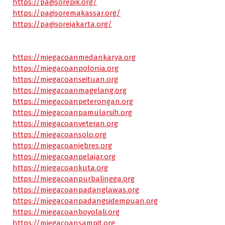
https://pagisorepik.org/
https://pagisoremakassar.org/
https://pagisorejakarta.org/
https://miegacoanmedankarya.org
https://miegacoanpolonia.org
https://miegacoanseituan.org
https://miegacoanmagelang.org
https://miegacoanpeterongan.org
https://miegacoanpamularsih.org
https://miegacoanveteran.org
https://miegacoansolo.org
https://miegacoanjebres.org
https://miegacoanpelajar.org
https://miegacoankuta.org
https://miegacoanpurbalingga.org
https://miegacoanpadanglawas.org
https://miegacoanpadangsidempuan.org
https://miegacoanboyolali.org
https://miegacoansampit.org