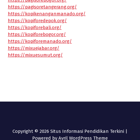
https://pagisorebogor.org/
https://pagisoretangerang.org/
https://kopikenanganmanado.org/
https://kopiforedepok.org/
https://kopiforebali.org/
https://kopiforebogor.org/
https://kopiforemanado.org/
https://mixuejabar.org/
https://mixuesumut.org/
Copyright © 2026 Situs Informasi Pendidikan Terkini |
Powered by
Avril WordPress Theme