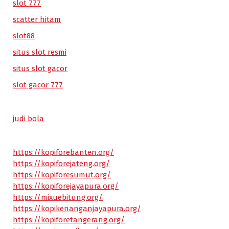
slot 777
scatter hitam
slot88
situs slot resmi
situs slot gacor
slot gacor 777
judi bola
https://kopiforebanten.org/
https://kopiforejateng.org/
https://kopiforesumut.org/
https://kopiforejayapura.org/
https://mixuebitung.org/
https://kopikenanganjayapura.org/
https://kopiforetangerang.org/