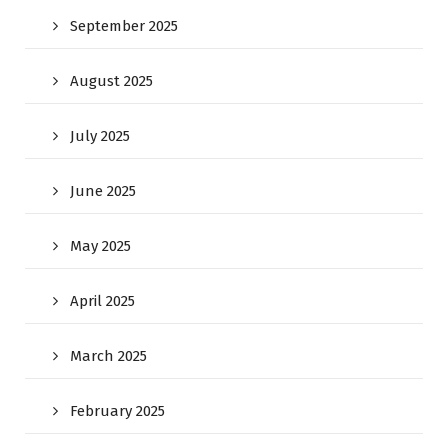
September 2025
August 2025
July 2025
June 2025
May 2025
April 2025
March 2025
February 2025